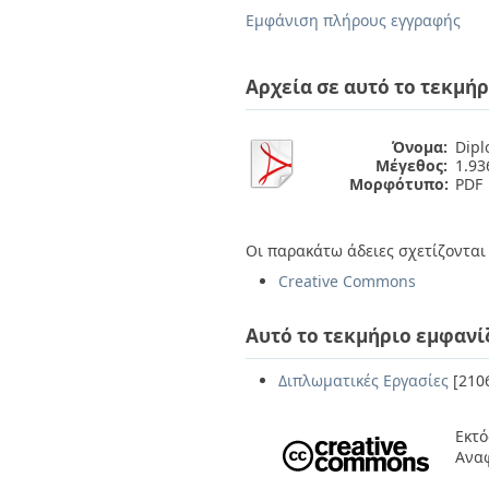
Διπλωματικές Εργασίες
Εμφάνιση πλήρους εγγραφής
Πολιτικές Πρόσβασης
Ανά Ημερομηνία
Έκδοσης
Συγγραφείς
Αρχεία σε αυτό το τεκμήρ
Τίτλοι
Θέματα
Όνομα:
Diplo
Μέγεθος:
1.9
Μορφότυπο:
PDF
Οι παρακάτω άδειες σχετίζονται 
Creative Commons
Αυτό το τεκμήριο εμφανί
Διπλωματικές Εργασίες
[210
Εκτό
Αναφ