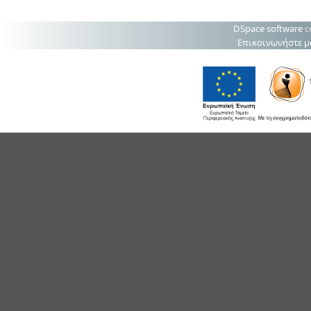
DSpace software
c
Επικοινωνήστε μ