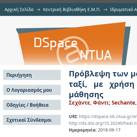
Αρχική Σελίδα
→
Κεντρική Βιβλιοθήκη Ε.Μ.Π.
→
Ιδρυματικό 
Πρόβλεψη των μοτίβων μετακίνη
Εργασίες
→
Εμφάνιση Τεκμηρίου
Αποθετήριο DSpace/Manakin
μεγάλων δεδομένων και μηχανική
Πρόβλεψη των μ
Περιήγηση
ταξί, με χρήσ
Σε όλο το DSpace
Ο Λογαριασμός μου
μάθησης
Κοινότητες & Συλλογές
Σύνδεση
Σεχάντε, Φάντι
;
Sechante,
Ανά Ημερομηνία
Οδηγίες / Βοήθεια
Εγγραφή
Έκδοσης
Οδηγίες Υποβολής
Συγγραφείς
URI:
https://dspace.lib.ntua.gr
Σχετικοί Σύνδεσμοι
Οδηγίες Χρήσης ΙΑ
Τίτλοι
http://dx.doi.org/10.26240/heal.
Συχνές Ερωτήσεις
Θέματα
Ημερομηνία:
2018-09-17
Οδηγίες Υποβολής -
Αυτή η Συλλογή