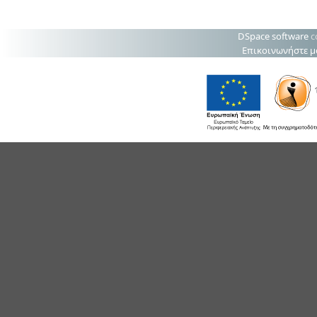
DSpace software
c
Επικοινωνήστε μ