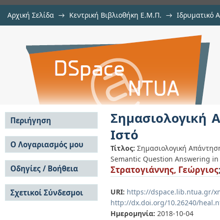
Αρχική Σελίδα
→
Κεντρική Βιβλιοθήκη Ε.Μ.Π.
→
Ιδρυματικό 
Σημασιολογική Απάντηση Ερωτημά
Διατριβές
→
Εμφάνιση Τεκμηρίου
Αποθετήριο DSpace/Manakin
Σημασιολογική 
Περιήγηση
Ιστό
Σε όλο το DSpace
Ο Λογαριασμός μου
Τίτλος:
Σημασιολογική Απάντηση
Κοινότητες & Συλλογές
Semantic Question Answering in
Σύνδεση
Ανά Ημερομηνία
Οδηγίες / Βοήθεια
Στρατογιάννης, Γεώργιος
Εγγραφή
Έκδοσης
Οδηγίες Υποβολής
Συγγραφείς
URI:
https://dspace.lib.ntua.gr
Σχετικοί Σύνδεσμοι
Οδηγίες Χρήσης ΙΑ
Τίτλοι
http://dx.doi.org/10.26240/heal.
Συχνές Ερωτήσεις
Θέματα
Οδηγίες Υποβολής -
Ημερομηνία:
2018-10-04
Αυτή η Συλλογή