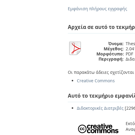
Διπλωματικές Εργασίες
Πολιτικές Πρόσβασης
Ανά Ημερομηνία
Εμφάνιση πλήρους εγγραφής
Έκδοσης
Συγγραφείς
Τίτλοι
Αρχεία σε αυτό το τεκμήρ
Θέματα
Όνομα:
Thes
Μέγεθος:
2.0
Μορφότυπο:
PDF
Περιγραφή:
Διδα
Οι παρακάτω άδειες σχετίζονται 
Creative Commons
Αυτό το τεκμήριο εμφανί
Διδακτορικές Διατριβές
[229
Εκτό
Αναφ