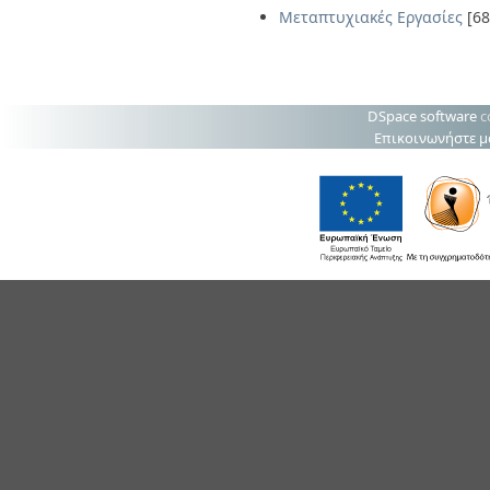
Μεταπτυχιακές Εργασίες
[68
DSpace software
c
Επικοινωνήστε μ