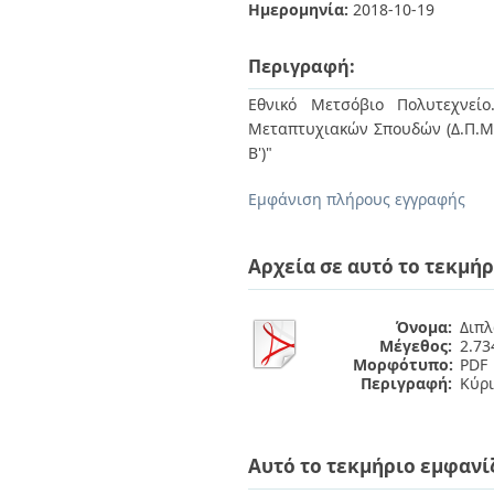
Διπλωματικές Εργασίες
Ημερομηνία:
2018-10-19
Πολιτικές Πρόσβασης
Ανά Ημερομηνία
Έκδοσης
Περιγραφή:
Συγγραφείς
Τίτλοι
Εθνικό Μετσόβιο Πολυτεχνείο
Θέματα
Μεταπτυχιακών Σπουδών (Δ.Π.Μ.Σ
Β')"
Εμφάνιση πλήρους εγγραφής
Αρχεία σε αυτό το τεκμήρ
Όνομα:
Διπλ
Μέγεθος:
2.7
Μορφότυπο:
PDF
Περιγραφή:
Κύρι
Αυτό το τεκμήριο εμφανί