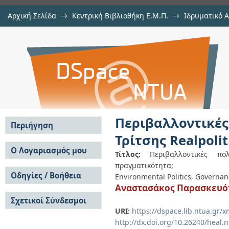
Αρχική Σελίδα
→
Κεντρική Βιβλιοθήκη Ε.Μ.Π.
→
Ιδρυματικό 
Περιβαλλοντικές πολιτικές, Διακυ
Εργασίες
→
Εμφάνιση Τεκμηρίου
Αποθετήριο DSpace/Manakin
ελληνική πραγματικότητα
Περιβαλλοντικ
Περιήγηση
Τρίτσης Realpoli
Σε όλο το DSpace
Ο Λογαριασμός μου
Τίτλος:
Περιβαλλοντικές πο
Κοινότητες & Συλλογές
πραγματικότητα;
Σύνδεση
Ανά Ημερομηνία
Οδηγίες / Βοήθεια
Εγγραφή
Environmental Politics, Governance,
Έκδοσης
Αναστασάκος Παρασκευό
Οδηγίες Υποβολής
Συγγραφείς
Σχετικοί Σύνδεσμοι
Οδηγίες Χρήσης ΙΑ
Τίτλοι
URI:
https://dspace.lib.ntua.gr
Συχνές Ερωτήσεις
Θέματα
Οδηγίες Υποβολής -
http://dx.doi.org/10.26240/heal.
Αυτή η Συλλογή