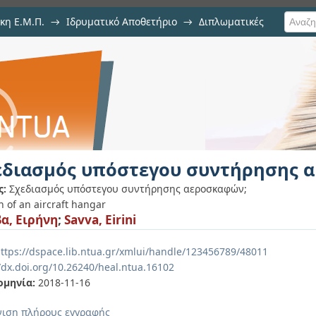
κη Ε.Μ.Π.
→
Ιδρυματικό Αποθετήριο
→
Διπλωματικές
γου συντήρησης αεροσκαφών
εδιασμός υπόστεγου συντήρησης 
ς:
Σχεδιασμός υπόστεγου συντήρησης αεροσκαφών;
 of an aircraft hangar
α, Ειρήνη
;
Savva, Eirini
ttps://dspace.lib.ntua.gr/xmlui/handle/123456789/48011
//dx.doi.org/10.26240/heal.ntua.16102
ομηνία:
2018-11-16
ιση πλήρους εγγραφής