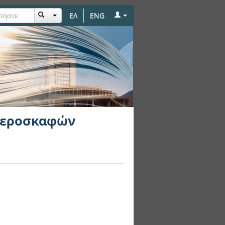
ΕΛ
ENG
αεροσκαφών