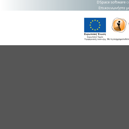
DSpace software
c
Επικοινωνήστε μ