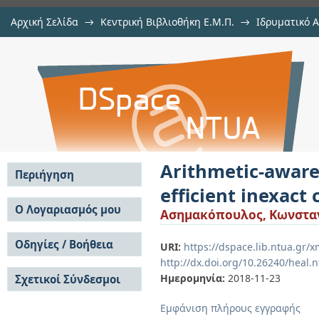
Αρχική Σελίδα
→
Κεντρική Βιβλιοθήκη Ε.Μ.Π.
→
Ιδρυματικό 
Arithmetic-aware approximation t
Εργασίες
→
Εμφάνιση Τεκμηρίου
Αποθετήριο DSpace/Manakin
circuits
Arithmetic-aware
Περιήγηση
efficient inexact 
Σε όλο το DSpace
Ο Λογαριασμός μου
Ασημακόπουλος, Κωνστα
Κοινότητες & Συλλογές
Σύνδεση
Ανά Ημερομηνία
Οδηγίες / Βοήθεια
Εγγραφή
URI:
https://dspace.lib.ntua.gr
Έκδοσης
http://dx.doi.org/10.26240/heal.
Οδηγίες Υποβολής
Συγγραφείς
Ημερομηνία:
2018-11-23
Σχετικοί Σύνδεσμοι
Οδηγίες Χρήσης ΙΑ
Τίτλοι
Συχνές Ερωτήσεις
Θέματα
Εμφάνιση πλήρους εγγραφής
Οδηγίες Υποβολής -
Αυτή η Συλλογή