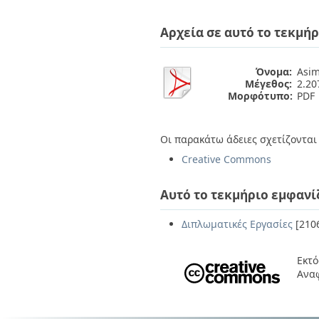
Διπλωματικές Εργασίες
Πολιτικές Πρόσβασης
Ανά Ημερομηνία
Αρχεία σε αυτό το τεκμήρ
Έκδοσης
Συγγραφείς
Τίτλοι
Όνομα:
Asim
Θέματα
Μέγεθος:
2.2
Μορφότυπο:
PDF
Οι παρακάτω άδειες σχετίζονται 
Creative Commons
Αυτό το τεκμήριο εμφανί
Διπλωματικές Εργασίες
[210
Εκτό
Ανα