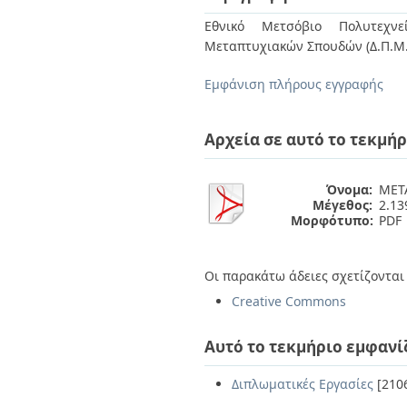
Διπλωματικές Εργασίες
Πολιτικές Πρόσβασης
Ανά Ημερομηνία
Εθνικό Μετσόβιο Πολυτεχνεί
Έκδοσης
Μεταπτυχιακών Σπουδών (Δ.Π.Μ.
Συγγραφείς
Τίτλοι
Εμφάνιση πλήρους εγγραφής
Θέματα
Αρχεία σε αυτό το τεκμήρ
Όνομα:
ΜΕΤΑ
Μέγεθος:
2.1
Μορφότυπο:
PDF
Οι παρακάτω άδειες σχετίζονται 
Creative Commons
Αυτό το τεκμήριο εμφανί
Διπλωματικές Εργασίες
[210