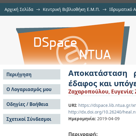
Αρχική Σελίδα
→
Κεντρική Βιβλιοθήκη Ε.Μ.Π.
→
Ιδρυματικό 
Αποκατάσταση ρυπασμένων χώρω
Εργασίες
→
Εμφάνιση Τεκμηρίου
Αποθετήριο DSpace/Manakin
νερό
Αποκατάσταση 
Περιήγηση
έδαφος και υπόγ
Σε όλο το DSpace
Ο Λογαριασμός μου
Ζαχαροπούλου, Ευγενία
;
Κοινότητες & Συλλογές
Σύνδεση
Ανά Ημερομηνία
Οδηγίες / Βοήθεια
Εγγραφή
URI:
https://dspace.lib.ntua.gr
Έκδοσης
http://dx.doi.org/10.26240/heal.
Οδηγίες Υποβολής
Συγγραφείς
Ημερομηνία:
2019-04-09
Σχετικοί Σύνδεσμοι
Οδηγίες Χρήσης ΙΑ
Τίτλοι
Συχνές Ερωτήσεις
Θέματα
Οδηγίες Υποβολής -
Περιγραφή:
Αυτή η Συλλογή