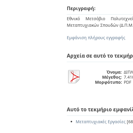
Διπλωματικές Εργασίες
Πολιτικές Πρόσβασης
Περιγραφή:
Ανά Ημερομηνία
Έκδοσης
Εθνικό Μετσόβιο Πολυτεχνεί
Συγγραφείς
Μεταπτυχιακών Σπουδών (Δ.Π.Μ.
Τίτλοι
Θέματα
Εμφάνιση πλήρους εγγραφής
Αρχεία σε αυτό το τεκμήρ
Όνομα:
ΔΙΠ
Μέγεθος:
7.4
Μορφότυπο:
PDF
Αυτό το τεκμήριο εμφανί
Μεταπτυχιακές Εργασίες
[68