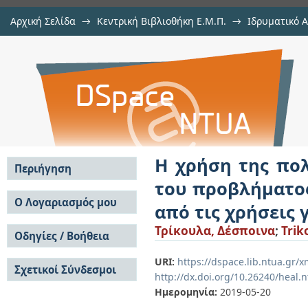
Αρχική Σελίδα
→
Κεντρική Βιβλιοθήκη Ε.Μ.Π.
→
Ιδρυματικό 
Η χρήση της πολυκριτηριακής α
Εργασίες
→
Εμφάνιση Τεκμηρίου
Αποθετήριο DSpace/Manakin
υποβάθμισης της λίμνης Παμβώτιδα
περιοχές
Η χρήση της πο
Περιήγηση
του προβλήματο
Σε όλο το DSpace
Ο Λογαριασμός μου
από τις χρήσεις 
Κοινότητες & Συλλογές
Σύνδεση
Τρίκουλα, Δέσποινα
;
Trik
Ανά Ημερομηνία
Οδηγίες / Βοήθεια
Εγγραφή
Έκδοσης
Οδηγίες Υποβολής
Συγγραφείς
URI:
https://dspace.lib.ntua.gr
Σχετικοί Σύνδεσμοι
Οδηγίες Χρήσης ΙΑ
Τίτλοι
http://dx.doi.org/10.26240/heal.
Συχνές Ερωτήσεις
Θέματα
Ημερομηνία:
2019-05-20
Οδηγίες Υποβολής -
Αυτή η Συλλογή