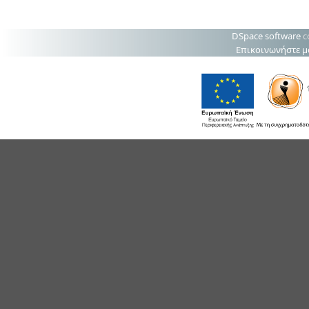
DSpace software
c
Επικοινωνήστε μ