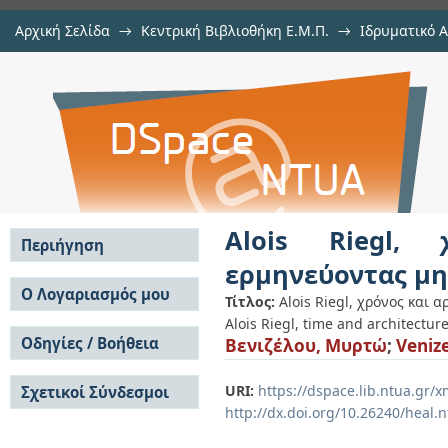
Αρχική Σελίδα
→
Κεντρική Βιβλιοθήκη Ε.Μ.Π.
→
Ιδρυματικό 
Alois Riegl, χρόνος και αρχιτεκτ
Εμφάνιση Τεκμηρίου
Αποθετήριο DSpace/Manakin
Alois Riegl, 
Περιήγηση
ερμηνεύοντας μ
Σε όλο το DSpace
Ο Λογαριασμός μου
Τίτλος:
Alois Riegl, χρόνος και
Κοινότητες & Συλλογές
Alois Riegl, time and architectur
Σύνδεση
Ανά Ημερομηνία
Οδηγίες / Βοήθεια
Βενιζέλου, Μυρτώ
;
Veniz
Εγγραφή
Έκδοσης
Οδηγίες Υποβολής
Συγγραφείς
URI:
https://dspace.lib.ntua.gr
Σχετικοί Σύνδεσμοι
Οδηγίες Χρήσης ΙΑ
Τίτλοι
http://dx.doi.org/10.26240/heal.
Συχνές Ερωτήσεις
Θέματα
Οδηγίες Υποβολής -
Αυτή η Συλλογή