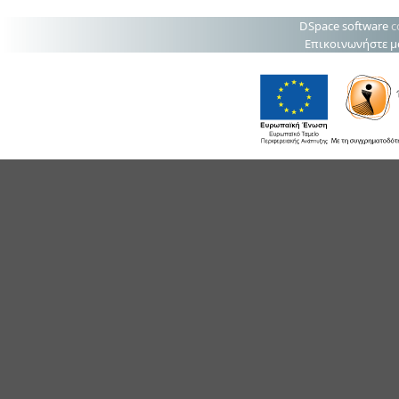
DSpace software
c
Επικοινωνήστε μ