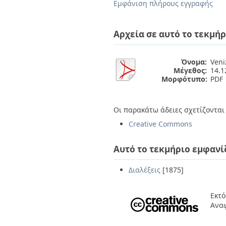
Διπλωματικές Εργασίες
Εμφάνιση πλήρους εγγραφής
Πολιτικές Πρόσβασης
Ανά Ημερομηνία
Έκδοσης
Αρχεία σε αυτό το τεκμήρ
Συγγραφείς
Τίτλοι
Θέματα
Όνομα:
Veni
Μέγεθος:
14.
Μορφότυπο:
PDF
Οι παρακάτω άδειες σχετίζονται 
Creative Commons
Αυτό το τεκμήριο εμφανί
Διαλέξεις
[1875]
Εκτό
Ανα