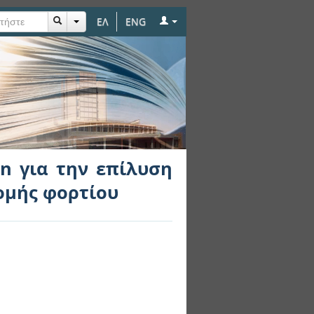
ΕΛ
ENG
υση του προβλήματος
in για την επίλυση
ομής φορτίου