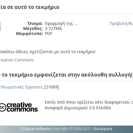
ία σε αυτό το τεκμήριο
Όνομα:
Εφαρμογή της ...
Προβολή/
Ά
Μέγεθος:
3.727Mb
Μορφότυπο:
PDF
ρακάτω άδειες σχετίζονται με αυτό το τεκμήριο:
reative Commons
 το τεκμήριο εμφανίζεται στην ακόλουθη συλλογή(
ιπλωματικές Εργασίες
[21069]
Εκτός από όπου ορίζεται κάτι διαφορετικό,
Αναφορά Δημιουργού 3.0 Ελλάδα
DSpace software
copyright © 2002-2011
Duraspace