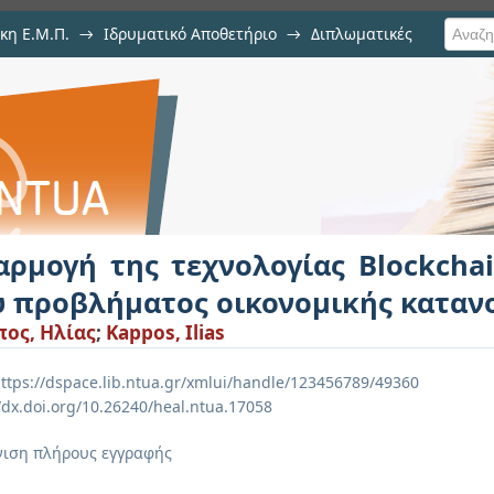
κη Ε.Μ.Π.
→
Ιδρυματικό Αποθετήριο
→
Διπλωματικές
λογίας Blockchain για την επίλ
μής φορτίου
αρμογή της τεχνολογίας Blockcha
υ προβλήματος οικονομικής καταν
ος, Ηλίας
;
Kappos, Ilias
ttps://dspace.lib.ntua.gr/xmlui/handle/123456789/49360
//dx.doi.org/10.26240/heal.ntua.17058
ιση πλήρους εγγραφής