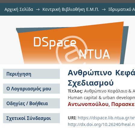
Αρχική Σελίδα
→
Κεντρική Βιβλιοθήκη Ε.Μ.Π.
→
Ιδρυματικό 
Ανθρώπινο Κεφάλαιο & Αστική Αν
Εργασίες
→
Εμφάνιση Τεκμηρίου
Αποθετήριο DSpace/Manakin
Ανθρώπινο Κεφά
Περιήγηση
Σχεδιασμού
Σε όλο το DSpace
Ο Λογαριασμός μου
Τίτλος:
Ανθρώπινο Κεφάλαιο & Α
Κοινότητες & Συλλογές
Human capital & urban developme
Σύνδεση
Ανά Ημερομηνία
Οδηγίες / Βοήθεια
Αντωνοπούλου, Παρασκε
Εγγραφή
Έκδοσης
Οδηγίες Υποβολής
Συγγραφείς
URI:
https://dspace.lib.ntua.gr
Σχετικοί Σύνδεσμοι
Οδηγίες Χρήσης ΙΑ
Τίτλοι
http://dx.doi.org/10.26240/heal.
Συχνές Ερωτήσεις
Θέματα
Οδηγίες Υποβολής -
Αυτή η Συλλογή