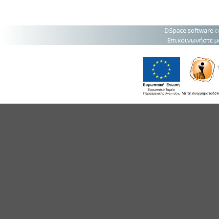
DSpace software
c
Επικοινωνήστε μ