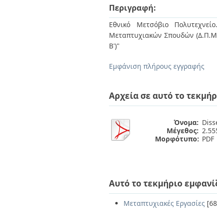
Διπλωματικές Εργασίες
Περιγραφή:
Πολιτικές Πρόσβασης
Ανά Ημερομηνία
Έκδοσης
Εθνικό Μετσόβιο Πολυτεχνείο
Συγγραφείς
Μεταπτυχιακών Σπουδών (Δ.Π.Μ.Σ
Τίτλοι
Β')"
Θέματα
Εμφάνιση πλήρους εγγραφής
Αρχεία σε αυτό το τεκμήρ
Όνομα:
Diss
Μέγεθος:
2.5
Μορφότυπο:
PDF
Αυτό το τεκμήριο εμφανί
Μεταπτυχιακές Εργασίες
[68