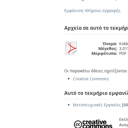
Διπλωματικές Εργασίες
Πολιτικές Πρόσβασης
Ανά Ημερομηνία
Εμφάνιση πλήρους εγγραφής
Έκδοσης
Συγγραφείς
Τίτλοι
Αρχεία σε αυτό το τεκμήρ
Θέματα
Όνομα:
Kokk
Μέγεθος:
3.0
Μορφότυπο:
PDF
Οι παρακάτω άδειες σχετίζονται 
Creative Commons
Αυτό το τεκμήριο εμφανί
Μεταπτυχιακές Εργασίες
[68
Εκτό
Ανα