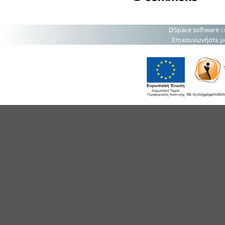
DSpace software
c
Επικοινωνήστε μ