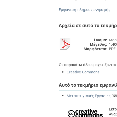
Διπλωματικές Εργασίες
Πολιτικές Πρόσβασης
Ανά Ημερομηνία
Εμφάνιση πλήρους εγγραφής
Έκδοσης
Συγγραφείς
Τίτλοι
Αρχεία σε αυτό το τεκμήρ
Θέματα
Όνομα:
Mon
Μέγεθος:
1.4
Μορφότυπο:
PDF
Οι παρακάτω άδειες σχετίζονται 
Creative Commons
Αυτό το τεκμήριο εμφανί
Μεταπτυχιακές Εργασίες
[68
Εκτό
Ανα