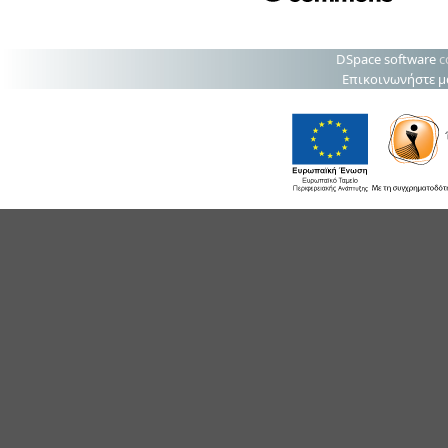
DSpace software
c
Επικοινωνήστε μ