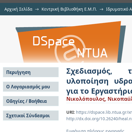
Αρχική Σελίδα
→
Κεντρική Βιβλιοθήκη Ε.Μ.Π.
→
Ιδρυματικό 
Σχεδιασμός, τρισδιάστατη μοντε
Εργασίες
→
Εμφάνιση Τεκμηρίου
Αποθετήριο DSpace/Manakin
πειραματικών διατάξεων για το Ε
Σχεδιασμός, 
Περιήγηση
υλοποίηση υδρα
Σε όλο το DSpace
Ο Λογαριασμός μου
για το Εργαστήρι
Κοινότητες & Συλλογές
Σύνδεση
Νικολόπουλος, Νικοπαύ
Ανά Ημερομηνία
Οδηγίες / Βοήθεια
Εγγραφή
Έκδοσης
Οδηγίες Υποβολής
Συγγραφείς
URI:
https://dspace.lib.ntua.gr
Σχετικοί Σύνδεσμοι
Οδηγίες Χρήσης ΙΑ
Τίτλοι
http://dx.doi.org/10.26240/heal.
Συχνές Ερωτήσεις
Θέματα
Οδηγίες Υποβολής -
Εμφάνιση πλήρους εγγραφής
Αυτή η Συλλογή