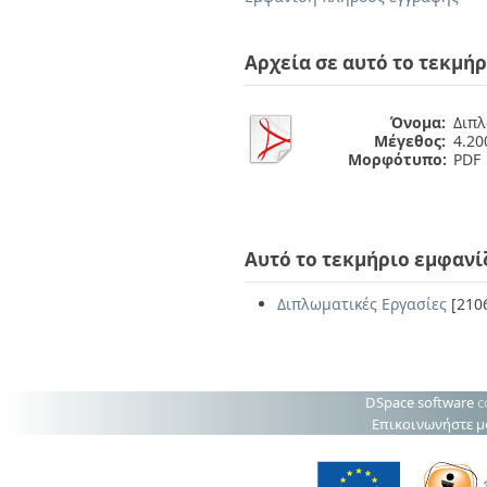
Διπλωματικές Εργασίες
Πολιτικές Πρόσβασης
Ανά Ημερομηνία
Έκδοσης
Αρχεία σε αυτό το τεκμήρ
Συγγραφείς
Τίτλοι
Θέματα
Όνομα:
Διπλ
Μέγεθος:
4.2
Μορφότυπο:
PDF
Αυτό το τεκμήριο εμφανί
Διπλωματικές Εργασίες
[210
DSpace software
c
Επικοινωνήστε μ