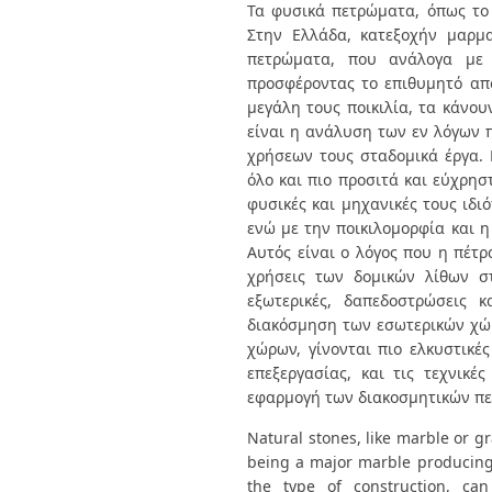
Διπλωματικές Εργασίες
Τα φυσικά πετρώματα, όπως το
Πολιτικές Πρόσβασης
Ανά Ημερομηνία
Στην Ελλάδα, κατεξοχήν μαρμ
Έκδοσης
πετρώματα, που ανάλογα με 
Συγγραφείς
προσφέροντας το επιθυμητό απο
Τίτλοι
μεγάλη τους ποικιλία, τα κάνου
Θέματα
είναι η ανάλυση των εν λόγων 
χρήσεων τους σταδομικά έργα. 
όλο και πιο προσιτά και εύχρησ
φυσικές και μηχανικές τους ιδι
ενώ με την ποικιλομορφία και η
Αυτός είναι ο λόγος που η πέτ
χρήσεις των δομικών λίθων στ
εξωτερικές, δαπεδοστρώσεις 
διακόσμηση των εσωτερικών χώρω
χώρων, γίνονται πιο ελκυστικέ
επεξεργασίας, και τις τεχνικ
εφαρμογή των διακοσμητικών πε
Natural stones, like marble or gr
being a major marble producing
the type of construction, can