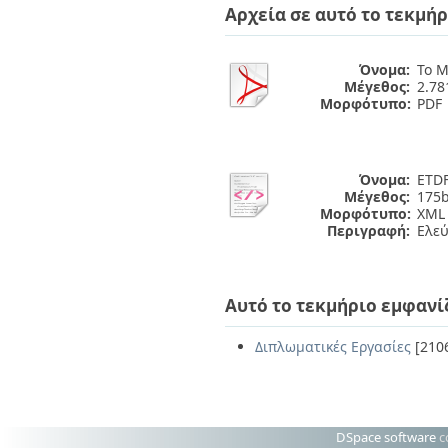
Αρχεία σε αυτό το τεκμήρ
Όνομα:
Το Μ
Μέγεθος:
2.7
Μορφότυπο:
PDF
Όνομα:
ETDF
Μέγεθος:
175b
Μορφότυπο:
XML
Περιγραφή:
Ελε
Αυτό το τεκμήριο εμφανί
Διπλωματικές Εργασίες
[210
DSpace software
c