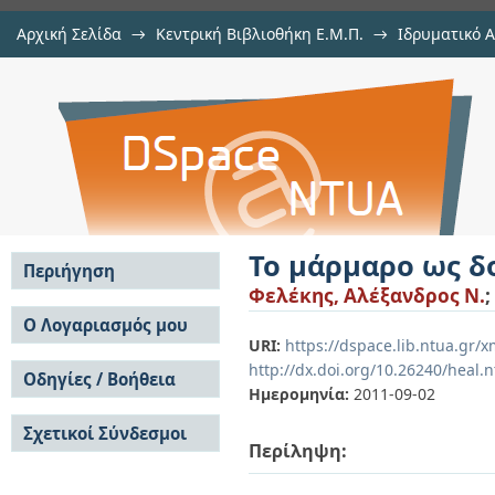
Αρχική Σελίδα
→
Κεντρική Βιβλιοθήκη Ε.Μ.Π.
→
Ιδρυματικό 
Το μάρμαρο ως δομικό υλικό στην
Εργασίες
→
Εμφάνιση Τεκμηρίου
Αποθετήριο DSpace/Manakin
Το μάρμαρο ως δ
Περιήγηση
Φελέκης, Αλέξανδρος Ν.
;
Σε όλο το DSpace
Ο Λογαριασμός μου
URI:
https://dspace.lib.ntua.gr/
Κοινότητες & Συλλογές
Σύνδεση
http://dx.doi.org/10.26240/heal.
Ανά Ημερομηνία
Οδηγίες / Βοήθεια
Εγγραφή
Έκδοσης
Ημερομηνία:
2011-09-02
Οδηγίες Υποβολής
Συγγραφείς
Σχετικοί Σύνδεσμοι
Οδηγίες Χρήσης ΙΑ
Τίτλοι
Περίληψη:
Συχνές Ερωτήσεις
Θέματα
Οδηγίες Υποβολής -
Αυτή η Συλλογή