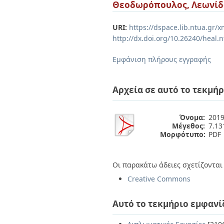
Διπλωματικές Εργασίες
Θεοδωρόπουλος, Λεωνίδ
Πολιτικές Πρόσβασης
Ανά Ημερομηνία
Έκδοσης
URI:
https://dspace.lib.ntua.gr
Συγγραφείς
http://dx.doi.org/10.26240/heal.
Τίτλοι
Θέματα
Εμφάνιση πλήρους εγγραφής
Αρχεία σε αυτό το τεκμήρ
Όνομα:
2019
Μέγεθος:
7.1
Μορφότυπο:
PDF
Οι παρακάτω άδειες σχετίζονται 
Creative Commons
Αυτό το τεκμήριο εμφανί