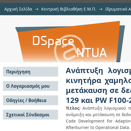
Αρχική Σελίδα
→
Κεντρική Βιβλιοθήκη Ε.Μ.Π.
→
Ιδρυματικό 
Ανάπτυξη λογισμικού προσαρμογ
Εργασίες
→
Εμφάνιση Τεκμηρίου
Αποθετήριο DSpace/Manakin
λόγου παράκαμψης με ανάμειξη κ
Εφαρμογή GE F110-129 και PW F100
Ανάπτυξη λογισ
Περιήγηση
κινητήρα χαμηλ
Σε όλο το DSpace
Ο Λογαριασμός μου
μετάκαυση σε δε
Κοινότητες & Συλλογές
Σύνδεση
129 και PW F100-
Ανά Ημερομηνία
Οδηγίες / Βοήθεια
Εγγραφή
Έκδοσης
Τίτλος:
Ανάπτυξη λογισμικού 
Οδηγίες Υποβολής
Συγγραφείς
Σχετικοί Σύνδεσμοι
ανάμειξη και μετάκαυση σε δεδο
Οδηγίες Χρήσης ΙΑ
Τίτλοι
Συχνές Ερωτήσεις
Code Development for Adapti
Θέματα
Οδηγίες Υποβολής -
Afterburner to Operational Data
Αυτή η Συλλογή