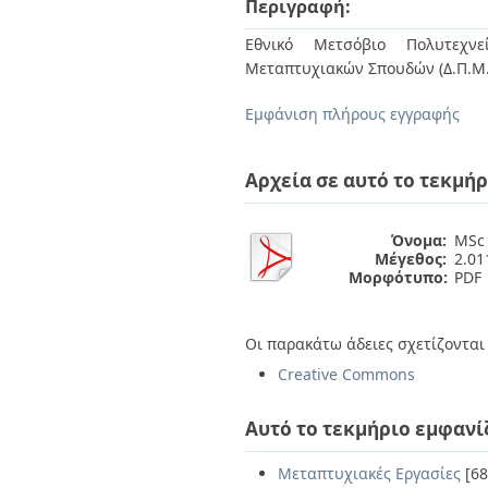
Περιγραφή:
Διπλωματικές Εργασίες
Πολιτικές Πρόσβασης
Ανά Ημερομηνία
Εθνικό Μετσόβιο Πολυτεχνεί
Έκδοσης
Μεταπτυχιακών Σπουδών (Δ.Π.Μ.
Συγγραφείς
Τίτλοι
Εμφάνιση πλήρους εγγραφής
Θέματα
Αρχεία σε αυτό το τεκμήρ
Όνομα:
MSc 
Μέγεθος:
2.0
Μορφότυπο:
PDF
Οι παρακάτω άδειες σχετίζονται 
Creative Commons
Αυτό το τεκμήριο εμφανί
Μεταπτυχιακές Εργασίες
[68