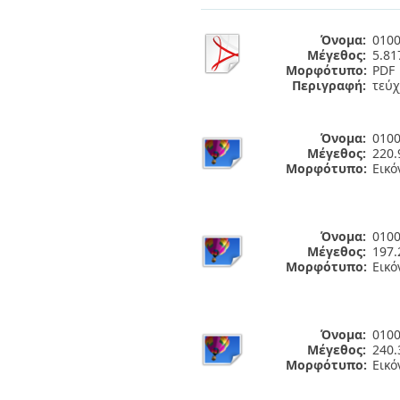
Διπλωματικές Εργασίες
Πολιτικές Πρόσβασης
Ανά Ημερομηνία
Όνομα:
0100
Έκδοσης
Μέγεθος:
5.8
Συγγραφείς
Μορφότυπο:
PDF
Τίτλοι
Περιγραφή:
τεύχ
Θέματα
Όνομα:
0100
Μέγεθος:
220.
Μορφότυπο:
Εικό
Όνομα:
0100
Μέγεθος:
197.
Μορφότυπο:
Εικό
Όνομα:
0100
Μέγεθος:
240.
Μορφότυπο:
Εικό