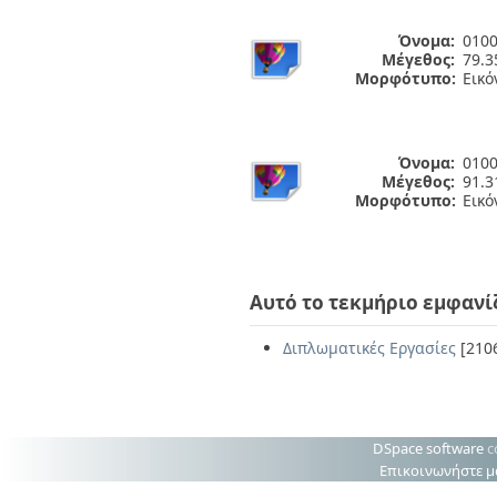
Όνομα:
0100
Μέγεθος:
79.3
Μορφότυπο:
Εικό
Όνομα:
0100
Μέγεθος:
91.3
Μορφότυπο:
Εικό
Αυτό το τεκμήριο εμφανί
Διπλωματικές Εργασίες
[210
DSpace software
c
Επικοινωνήστε μ