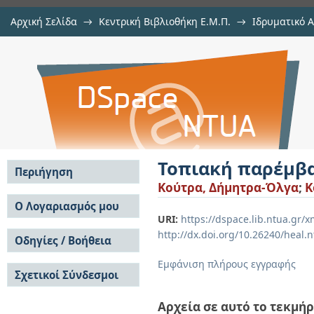
Αρχική Σελίδα
→
Κεντρική Βιβλιοθήκη Ε.Μ.Π.
→
Ιδρυματικό 
Τοπιακή παρέμβαση στο κέντρο τ
Εργασίες
→
Εμφάνιση Τεκμηρίου
Αποθετήριο DSpace/Manakin
Τοπιακή παρέμβα
Περιήγηση
Κούτρα, Δήμητρα-Όλγα
;
K
Σε όλο το DSpace
Ο Λογαριασμός μου
URI:
https://dspace.lib.ntua.gr
Κοινότητες & Συλλογές
Σύνδεση
http://dx.doi.org/10.26240/heal.
Ανά Ημερομηνία
Οδηγίες / Βοήθεια
Εγγραφή
Έκδοσης
Οδηγίες Υποβολής
Συγγραφείς
Εμφάνιση πλήρους εγγραφής
Σχετικοί Σύνδεσμοι
Οδηγίες Χρήσης ΙΑ
Τίτλοι
Συχνές Ερωτήσεις
Θέματα
Οδηγίες Υποβολής -
Αρχεία σε αυτό το τεκμήρ
Αυτή η Συλλογή