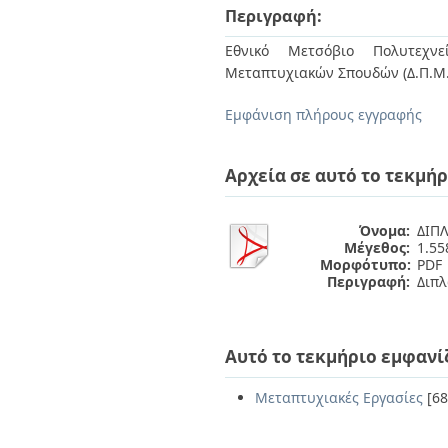
Διπλωματικές Εργασίες
Περιγραφή:
Πολιτικές Πρόσβασης
Ανά Ημερομηνία
Έκδοσης
Εθνικό Μετσόβιο Πολυτεχνεί
Συγγραφείς
Μεταπτυχιακών Σπουδών (Δ.Π.Μ.
Τίτλοι
Θέματα
Εμφάνιση πλήρους εγγραφής
Αρχεία σε αυτό το τεκμήρ
Όνομα:
ΔΙΠΛ
Μέγεθος:
1.5
Μορφότυπο:
PDF
Περιγραφή:
Διπλ
Αυτό το τεκμήριο εμφανί
Μεταπτυχιακές Εργασίες
[68