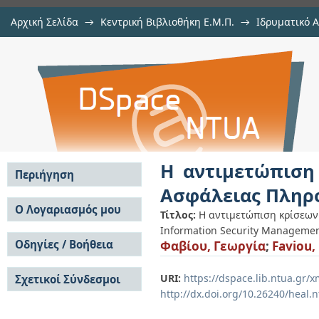
Αρχική Σελίδα
→
Κεντρική Βιβλιοθήκη Ε.Μ.Π.
→
Ιδρυματικό 
Η αντιμετώπιση κρίσεων σε 
Εργασίες
→
Εμφάνιση Τεκμηρίου
Αποθετήριο DSpace/Manakin
Πληροφοριών
Η αντιμετώπιση
Περιήγηση
Ασφάλειας Πληρ
Σε όλο το DSpace
Ο Λογαριασμός μου
Τίτλος:
Η αντιμετώπιση κρίσεων
Κοινότητες & Συλλογές
Information Security Manageme
Σύνδεση
Ανά Ημερομηνία
Οδηγίες / Βοήθεια
Φαβίου, Γεωργία
;
Faviou,
Εγγραφή
Έκδοσης
Οδηγίες Υποβολής
Συγγραφείς
URI:
https://dspace.lib.ntua.gr
Σχετικοί Σύνδεσμοι
Οδηγίες Χρήσης ΙΑ
Τίτλοι
http://dx.doi.org/10.26240/heal.
Συχνές Ερωτήσεις
Θέματα
Οδηγίες Υποβολής -
Αυτή η Συλλογή