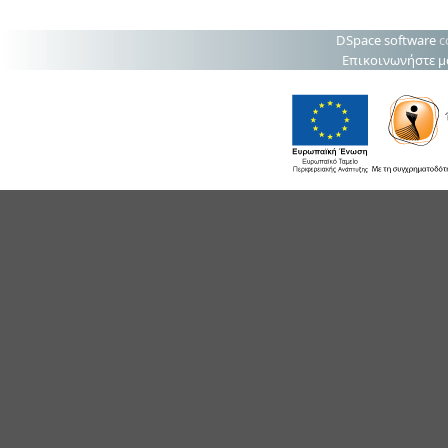
DSpace software
c
Επικοινωνήστε μ