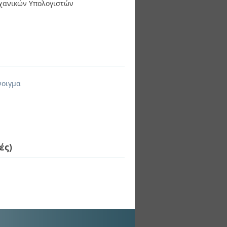
ηχανικών Υπολογιστών
νοιγμα
ές)