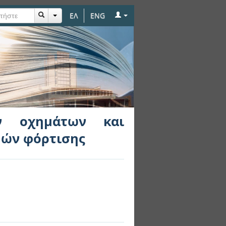
ΕΛ
ENG
χνικές διαχείρισης
ών οχημάτων και
θμών φόρτισης