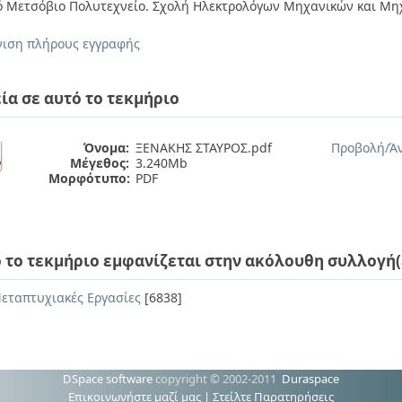
ό Μετσόβιο Πολυτεχνείο. Σχολή Ηλεκτρολόγων Μηχανικών και Μ
ιση πλήρους εγγραφής
ία σε αυτό το τεκμήριο
Όνομα:
ΞΕΝΑΚΗΣ ΣΤΑΥΡΟΣ.pdf
Προβολή/
Ά
Μέγεθος:
3.240Mb
Μορφότυπο:
PDF
 το τεκμήριο εμφανίζεται στην ακόλουθη συλλογή(
εταπτυχιακές Εργασίες
[6838]
DSpace software
copyright © 2002-2011
Duraspace
Επικοινωνήστε μαζί μας
|
Στείλτε Παρατηρήσεις