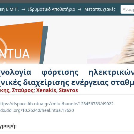
κη Ε.Μ.Π.
→
Ιδρυματικό Αποθετήριο
→
Μεταπτυχιακές
ης ηλεκτρικών οχημάτων και τε
φόρτισης
χνολογία φόρτισης ηλεκτρικ
χνικές διαχείρισης ενέργειας στα
κης, Σταύρος
;
Xenakis, Stavros
ttps://dspace.lib.ntua.gr/xmlui/handle/123456789/49922
//dx.doi.org/10.26240/heal.ntua.17620
γραφή: