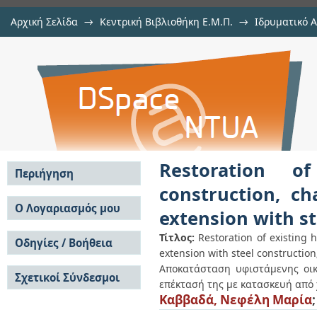
Αρχική Σελίδα
→
Κεντρική Βιβλιοθήκη Ε.Μ.Π.
→
Ιδρυματικό 
Restoration of existing house with
Εργασίες
→
Εμφάνιση Τεκμηρίου
Αποθετήριο DSpace/Manakin
an exhibition hall and extension w
Restoration o
Περιήγηση
construction, ch
Σε όλο το DSpace
Ο Λογαριασμός μου
extension with st
Κοινότητες & Συλλογές
Σύνδεση
Ανά Ημερομηνία
Τίτλος:
Restoration of existing 
Οδηγίες / Βοήθεια
Εγγραφή
Έκδοσης
extension with steel construction
Οδηγίες Υποβολής
Συγγραφείς
Αποκατάσταση υφιστάμενης οικ
Σχετικοί Σύνδεσμοι
Οδηγίες Χρήσης ΙΑ
Τίτλοι
επέκτασή της με κατασκευή από
Συχνές Ερωτήσεις
Θέματα
Καββαδά, Νεφέλη Μαρία
Οδηγίες Υποβολής -
Αυτή η Συλλογή