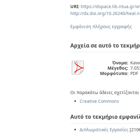
Διπλωματικές Εργασίες
URI:
https://dspace.lib.ntua.gr
Πολιτικές Πρόσβασης
Ανά Ημερομηνία
http://dx.doi.org/10.26240/heal.
Έκδοσης
Συγγραφείς
Εμφάνιση πλήρους εγγραφής
Τίτλοι
Θέματα
Αρχεία σε αυτό το τεκμήρ
Όνομα:
Kavv
Μέγεθος:
7.0
Μορφότυπο:
PDF
Οι παρακάτω άδειες σχετίζονται 
Creative Commons
Αυτό το τεκμήριο εμφανί
Διπλωματικές Εργασίες
[210