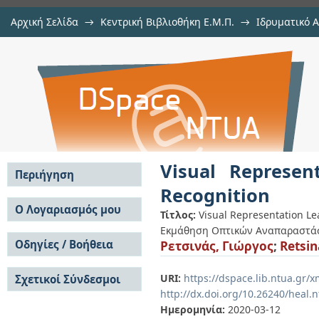
Αρχική Σελίδα
→
Κεντρική Βιβλιοθήκη Ε.Μ.Π.
→
Ιδρυματικό 
Visual Representation Learning f
Διατριβές
→
Εμφάνιση Τεκμηρίου
Αποθετήριο DSpace/Manakin
Visual Represe
Περιήγηση
Recognition
Σε όλο το DSpace
Ο Λογαριασμός μου
Τίτλος:
Visual Representation L
Κοινότητες & Συλλογές
Εκμάθηση Οπτικών Αναπαραστάσ
Σύνδεση
Ανά Ημερομηνία
Οδηγίες / Βοήθεια
Ρετσινάς, Γιώργος
;
Retsin
Εγγραφή
Έκδοσης
Οδηγίες Υποβολής
Συγγραφείς
URI:
https://dspace.lib.ntua.gr
Σχετικοί Σύνδεσμοι
Οδηγίες Χρήσης ΙΑ
Τίτλοι
http://dx.doi.org/10.26240/heal.
Συχνές Ερωτήσεις
Θέματα
Οδηγίες Υποβολής -
Ημερομηνία:
2020-03-12
Αυτή η Συλλογή