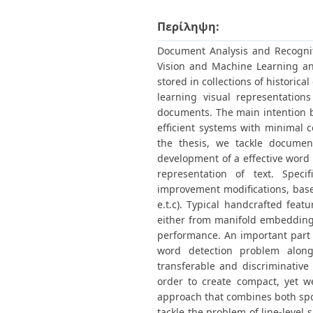
Διπλωματικές Εργασίες
Πολιτικές Πρόσβασης
Ανά Ημερομηνία
Περίληψη:
Έκδοσης
Συγγραφείς
Document Analysis and Recognit
Τίτλοι
Vision and Machine Learning an
Θέματα
stored in collections of historic
learning visual representation
documents. The main intention b
efficient systems with minimal 
the thesis, we tackle document
development of a effective word
representation of text. Speci
improvement modifications, based
e.t.c). Typical handcrafted fea
either from manifold embedding
performance. An important part o
word detection problem along w
transferable and discriminative
order to create compact, yet w
approach that combines both spot
tackle the problem of line-level