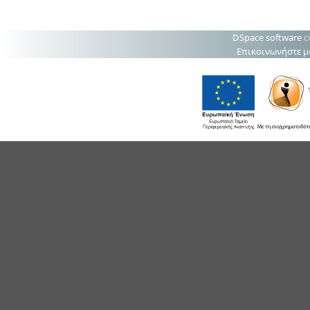
DSpace software
c
Επικοινωνήστε μ