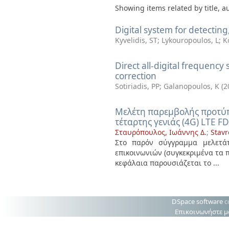
Showing items related by title, a
Digital system for detecting
Kyvelidis, ST
;
Lykouropoulos, L
;
K
Direct all-digital frequency
correction
Sotiriadis, PP
;
Galanopoulos, K
(
2
Μελέτη παρεμβολής προτύπ
τέταρτης γενιάς (4G) LTE F
Σταυρόπουλος, Ιωάννης Δ.
;
Stavr
Στο παρόν σύγγραμμα μελετάτ
επικοινωνιών (συγκεκριμένα τα 
κεφάλαια παρουσιάζεται το ...
DSpace software
c
Επικοινωνήστε μ