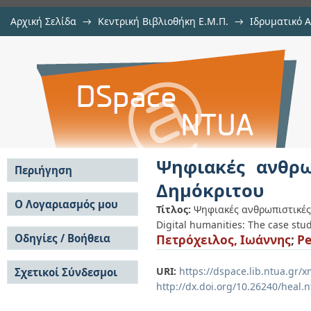
Αρχική Σελίδα
→
Κεντρική Βιβλιοθήκη Ε.Μ.Π.
→
Ιδρυματικό 
Ψηφιακές ανθρωπιστικές σπουδές
Εργασίες
→
Εμφάνιση Τεκμηρίου
Αποθετήριο DSpace/Manakin
Ψηφιακές ανθρω
Περιήγηση
Δημόκριτου
Σε όλο το DSpace
Ο Λογαριασμός μου
Τίτλος:
Ψηφιακές ανθρωπιστικές
Κοινότητες & Συλλογές
Digital humanities: The case stu
Σύνδεση
Ανά Ημερομηνία
Οδηγίες / Βοήθεια
Πετρόχειλος, Ιωάννης
;
Pe
Εγγραφή
Έκδοσης
Οδηγίες Υποβολής
Συγγραφείς
URI:
https://dspace.lib.ntua.gr
Σχετικοί Σύνδεσμοι
Οδηγίες Χρήσης ΙΑ
Τίτλοι
http://dx.doi.org/10.26240/heal.
Συχνές Ερωτήσεις
Θέματα
Οδηγίες Υποβολής -
Αυτή η Συλλογή