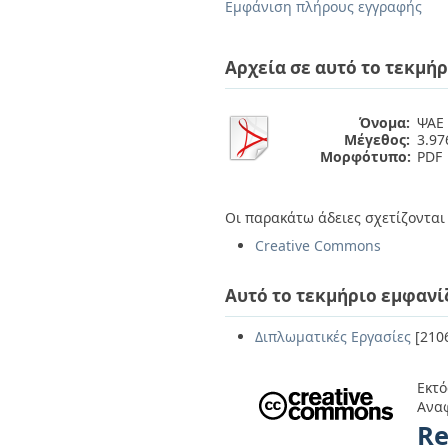
Διπλωματικές Εργασίες
Εμφάνιση πλήρους εγγραφής
Πολιτικές Πρόσβασης
Ανά Ημερομηνία
Έκδοσης
Αρχεία σε αυτό το τεκμήρ
Συγγραφείς
Τίτλοι
Θέματα
Όνομα:
ΨΑΕ
Μέγεθος:
3.9
Μορφότυπο:
PDF
Οι παρακάτω άδειες σχετίζονται 
Creative Commons
Αυτό το τεκμήριο εμφανί
Διπλωματικές Εργασίες
[210
Εκτό
Ανα
Re