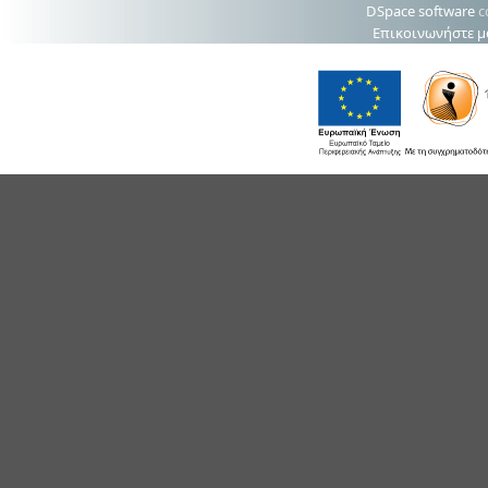
DSpace software
c
Επικοινωνήστε μ