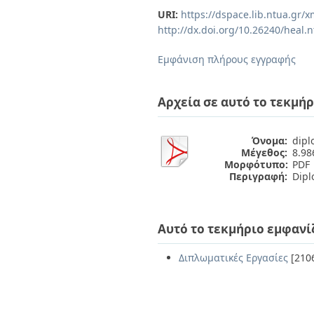
Διπλωματικές Εργασίες
URI:
https://dspace.lib.ntua.gr
Πολιτικές Πρόσβασης
Ανά Ημερομηνία
http://dx.doi.org/10.26240/heal.
Έκδοσης
Συγγραφείς
Εμφάνιση πλήρους εγγραφής
Τίτλοι
Θέματα
Αρχεία σε αυτό το τεκμήρ
Όνομα:
dipl
Μέγεθος:
8.9
Μορφότυπο:
PDF
Περιγραφή:
Diplo
Αυτό το τεκμήριο εμφανί
Διπλωματικές Εργασίες
[210