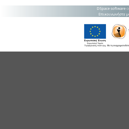
DSpace software
c
Επικοινωνήστε μ