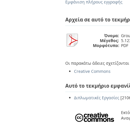
Διπλωματικές Εργασίες
Εμφάνιση πλήρους εγγραφής
Πολιτικές Πρόσβασης
Ανά Ημερομηνία
Έκδοσης
Αρχεία σε αυτό το τεκμήρ
Συγγραφείς
Τίτλοι
Θέματα
Όνομα:
Grou
Μέγεθος:
5.1
Μορφότυπο:
PDF
Οι παρακάτω άδειες σχετίζονται 
Creative Commons
Αυτό το τεκμήριο εμφανί
Διπλωματικές Εργασίες
[210
Εκτό
Αναφ