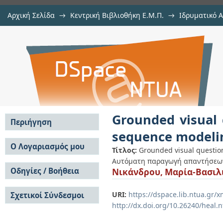
Αρχική Σελίδα
→
Κεντρική Βιβλιοθήκη Ε.Μ.Π.
→
Ιδρυματικό 
Grounded visual question answeri
Εργασίες
→
Εμφάνιση Τεκμηρίου
Αποθετήριο DSpace/Manakin
Grounded visual 
Περιήγηση
sequence modeli
Σε όλο το DSpace
Ο Λογαριασμός μου
Τίτλος:
Grounded visual questio
Κοινότητες & Συλλογές
Αυτόματη παραγωγή απαντήσεων 
Σύνδεση
Ανά Ημερομηνία
Οδηγίες / Βοήθεια
Νικάνδρου, Μαρία-Βασιλ
Εγγραφή
Έκδοσης
Οδηγίες Υποβολής
Συγγραφείς
URI:
https://dspace.lib.ntua.gr
Σχετικοί Σύνδεσμοι
Οδηγίες Χρήσης ΙΑ
Τίτλοι
http://dx.doi.org/10.26240/heal.
Συχνές Ερωτήσεις
Θέματα
Οδηγίες Υποβολής -
Αυτή η Συλλογή