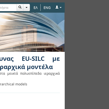
ΕΛ
ENG
πέκταση στα μεικτά
υνας EU-SILC με
εραρχικά μοντέλα
στα μεικτά πολυεπίπεδα ιεραρχικά
erarchical models