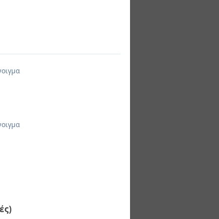
νοιγμα
νοιγμα
ές)