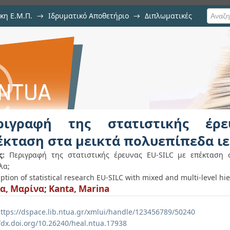
κη Ε.Μ.Π.
→
Ιδρυματικό Αποθετήριο
→
Διπλωματικές
τιστικής έρευνας EU-SILC με ε
ικά μοντέλα
ριγραφή της στατιστικής έρε
έκταση στα μεικτά πολυεπίπεδα ι
ς:
Περιγραφή της στατιστικής έρευνας EU-SILC με επέκταση 
λα;
ption of statistical research EU-SILC with mixed and multi-level hi
α, Μαρίνα
;
Kanta, Marina
ttps://dspace.lib.ntua.gr/xmlui/handle/123456789/50240
//dx.doi.org/10.26240/heal.ntua.17938