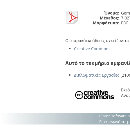
Διπλωματικές Εργασίες
Πολιτικές Πρόσβασης
Ανά Ημερομηνία
Όνομα:
Geme
Έκδοσης
Μέγεθος:
7.0
Συγγραφείς
Μορφότυπο:
PDF
Τίτλοι
Θέματα
Οι παρακάτω άδειες σχετίζονται 
Creative Commons
Αυτό το τεκμήριο εμφανί
Διπλωματικές Εργασίες
[210
Εκτό
Ανα
DSpace software
c
Επικοινωνήστε μ