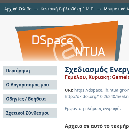
Αρχική Σελίδα
→
Κεντρική Βιβλιοθήκη Ε.Μ.Π.
→
Ιδρυματικό 
Σχεδιασμός Ενεργειακά Αποδοτικο
Εργασίες
→
Εμφάνιση Τεκμηρίου
Αποθετήριο DSpace/Manakin
Σχεδιασμός Ενερ
Περιήγηση
Γεμέλου, Κυριακή
;
Gemelo
Σε όλο το DSpace
Ο Λογαριασμός μου
URI:
https://dspace.lib.ntua.gr
Κοινότητες & Συλλογές
Σύνδεση
http://dx.doi.org/10.26240/heal.
Ανά Ημερομηνία
Οδηγίες / Βοήθεια
Εγγραφή
Έκδοσης
Οδηγίες Υποβολής
Συγγραφείς
Εμφάνιση πλήρους εγγραφής
Σχετικοί Σύνδεσμοι
Οδηγίες Χρήσης ΙΑ
Τίτλοι
Συχνές Ερωτήσεις
Θέματα
Οδηγίες Υποβολής -
Αρχεία σε αυτό το τεκμήρ
Αυτή η Συλλογή