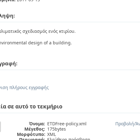
ληψη:
κλιματικός σχεδιασμός ενός κτιρίου.
nvironmental design of a building.
γραφή:
.
ιση πλήρους εγγραφής
ία σε αυτό το τεκμήριο
Όνομα:
ETDFree-policy.xml
Προβολή/
Ά
Μέγεθος:
175bytes
Μορφότυπο:
XML
Περιγραφή:
Ελεύθερη πρόσβαση