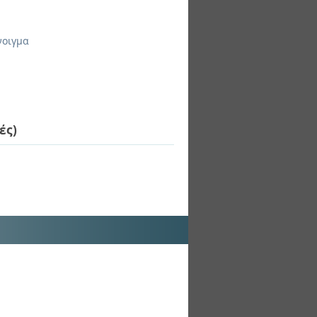
νοιγμα
ές)