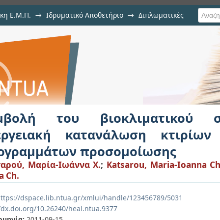
κη Ε.Μ.Π.
→
Ιδρυματικό Αποθετήριο
→
Διπλωματικές
ιματικού σχεδιασμού στην ενε
ρισης προγραμμάτων προσομοίωσ
μβολή του βιοκλιματικού σ
εργειακή κατανάλωση κτιρίων
ογραμμάτων προσομοίωσης
αρού, Μαρία-Ιωάννα Χ.
;
Katsarou, Maria-Ioanna Ch
a Ch.
ttps://dspace.lib.ntua.gr/xmlui/handle/123456789/5031
/dx.doi.org/10.26240/heal.ntua.9377
ομηνία:
2011-09-15