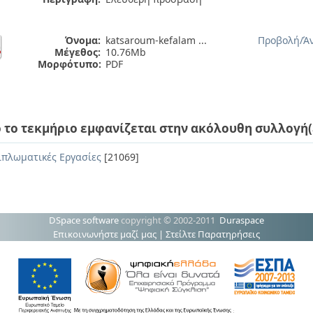
Όνομα:
katsaroum-kefalam ...
Προβολή/
Ά
Μέγεθος:
10.76Mb
Μορφότυπο:
PDF
 το τεκμήριο εμφανίζεται στην ακόλουθη συλλογή(
ιπλωματικές Εργασίες
[21069]
DSpace software
copyright © 2002-2011
Duraspace
Επικοινωνήστε μαζί μας
|
Στείλτε Παρατηρήσεις