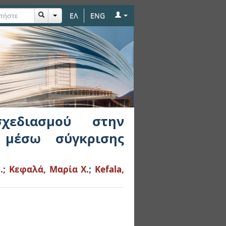
ΕΛ
ENG
ργειακή κατανάλωση
ης
χεδιασμού στην
 μέσω σύγκρισης
.
;
Κεφαλά, Μαρία Χ.
;
Kefala,