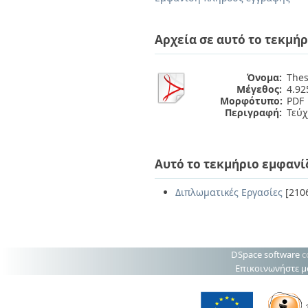
Διπλωματικές Εργασίες
Πολιτικές Πρόσβασης
Ανά Ημερομηνία
Έκδοσης
Αρχεία σε αυτό το τεκμήρ
Συγγραφείς
Τίτλοι
Θέματα
Όνομα:
Thes
Μέγεθος:
4.9
Μορφότυπο:
PDF
Περιγραφή:
Τεύχ
Αυτό το τεκμήριο εμφανί
Διπλωματικές Εργασίες
[210
DSpace software
c
Επικοινωνήστε μ