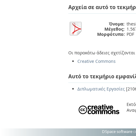
Διπλωματικές Εργασίες
Αρχεία σε αυτό το τεκμήρ
Πολιτικές Πρόσβασης
Ανά Ημερομηνία
Έκδοσης
Συγγραφείς
Όνομα:
thes
Τίτλοι
Μέγεθος:
1.5
Θέματα
Μορφότυπο:
PDF
Οι παρακάτω άδειες σχετίζονται 
Creative Commons
Αυτό το τεκμήριο εμφανί
Διπλωματικές Εργασίες
[210
Εκτό
Ανα
DSpace software
c