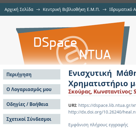
Αρχική Σελίδα
→
Κεντρική Βιβλιοθήκη Ε.Μ.Π.
→
Ιδρυματικό 
Ενισχυτική Μάθηση και Αλγοριθμ
Εργασίες
→
Εμφάνιση Τεκμηρίου
Αποθετήριο DSpace/Manakin
την Τεχνική του Q-Learning
Ενισχυτική Μάθ
Περιήγηση
Χρηματιστήριο με
Σε όλο το DSpace
Ο Λογαριασμός μου
Σκούρας, Κωνσταντίνος
;
Κοινότητες & Συλλογές
Σύνδεση
Ανά Ημερομηνία
Οδηγίες / Βοήθεια
Εγγραφή
URI:
https://dspace.lib.ntua.gr
Έκδοσης
http://dx.doi.org/10.26240/heal.
Οδηγίες Υποβολής
Συγγραφείς
Σχετικοί Σύνδεσμοι
Οδηγίες Χρήσης ΙΑ
Τίτλοι
Εμφάνιση πλήρους εγγραφής
Συχνές Ερωτήσεις
Θέματα
Οδηγίες Υποβολής -
Αυτή η Συλλογή