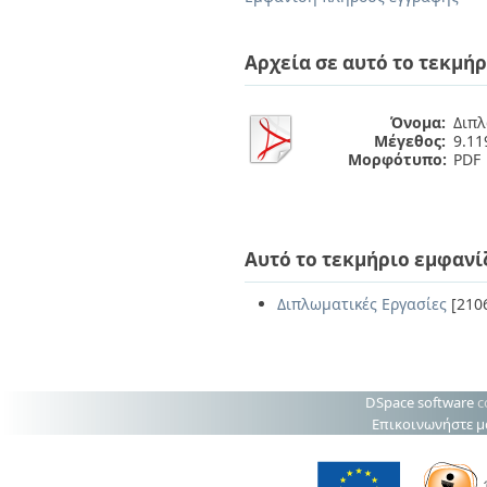
Διπλωματικές Εργασίες
Πολιτικές Πρόσβασης
Ανά Ημερομηνία
Έκδοσης
Αρχεία σε αυτό το τεκμήρ
Συγγραφείς
Τίτλοι
Θέματα
Όνομα:
Διπλ
Μέγεθος:
9.1
Μορφότυπο:
PDF
Αυτό το τεκμήριο εμφανί
Διπλωματικές Εργασίες
[210
DSpace software
c
Επικοινωνήστε μ