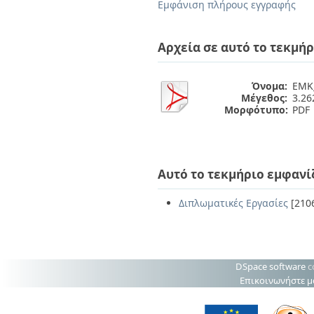
Διπλωματικές Εργασίες
Εμφάνιση πλήρους εγγραφής
Πολιτικές Πρόσβασης
Ανά Ημερομηνία
Έκδοσης
Αρχεία σε αυτό το τεκμήρ
Συγγραφείς
Τίτλοι
Θέματα
Όνομα:
ΕΜΚ
Μέγεθος:
3.2
Μορφότυπο:
PDF
Αυτό το τεκμήριο εμφανί
Διπλωματικές Εργασίες
[210
DSpace software
c
Επικοινωνήστε μ