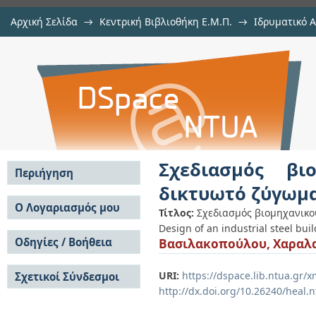
Αρχική Σελίδα
→
Κεντρική Βιβλιοθήκη Ε.Μ.Π.
→
Ιδρυματικό 
Σχεδιασμός βιομηχανικού μεταλλι
Εργασίες
→
Εμφάνιση Τεκμηρίου
Αποθετήριο DSpace/Manakin
Σχεδιασμός βι
Περιήγηση
δικτυωτό ζύγωμ
Σε όλο το DSpace
Ο Λογαριασμός μου
Τίτλος:
Σχεδιασμός βιομηχανικο
Κοινότητες & Συλλογές
Design of an industrial steel bui
Σύνδεση
Ανά Ημερομηνία
Οδηγίες / Βοήθεια
Βασιλακοπούλου, Χαραλ
Εγγραφή
Έκδοσης
Οδηγίες Υποβολής
Συγγραφείς
URI:
https://dspace.lib.ntua.gr
Σχετικοί Σύνδεσμοι
Οδηγίες Χρήσης ΙΑ
Τίτλοι
http://dx.doi.org/10.26240/heal.
Συχνές Ερωτήσεις
Θέματα
Οδηγίες Υποβολής -
Αυτή η Συλλογή