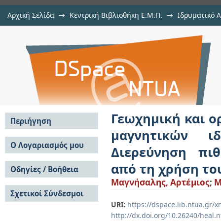
Αρχική Σελίδα
→
Κεντρική Βιβλιοθήκη Ε.Μ.Π.
→
Ιδρυματικό 
Γεωχημική και οροκτολογική μ
Εργασίες
→
Εμφάνιση Τεκμηρίου
Αποθετήριο DSpace/Manakin
ιδιοτήτων αγροχημικών π
περιβαλλοντικών επιπτώσεων από
Γεωχημική και ο
Περιήγηση
μαγνητικών ιδ
Σε όλο το DSpace
Ο Λογαριασμός μου
Διερεύνηση πι
Κοινότητες & Συλλογές
Σύνδεση
από τη χρήση το
Ανά Ημερομηνία
Οδηγίες / Βοήθεια
Εγγραφή
Έκδοσης
Μαγνήσαλης, Αρτέμιος
;
M
Οδηγίες Υποβολής
Συγγραφείς
Σχετικοί Σύνδεσμοι
Οδηγίες Χρήσης ΙΑ
Τίτλοι
Συχνές Ερωτήσεις
URI:
https://dspace.lib.ntua.gr
Θέματα
Οδηγίες Υποβολής -
http://dx.doi.org/10.26240/heal.
Αυτή η Συλλογή