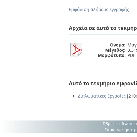
Διπλωματικές Εργασίες
Πολιτικές Πρόσβασης
Ανά Ημερομηνία
Εμφάνιση πλήρους εγγραφής
Έκδοσης
Συγγραφείς
Τίτλοι
Αρχεία σε αυτό το τεκμήρ
Θέματα
Όνομα:
Μαγν
Μέγεθος:
3.3
Μορφότυπο:
PDF
Αυτό το τεκμήριο εμφανί
Διπλωματικές Εργασίες
[210
DSpace software
c
Επικοινωνήστε μ