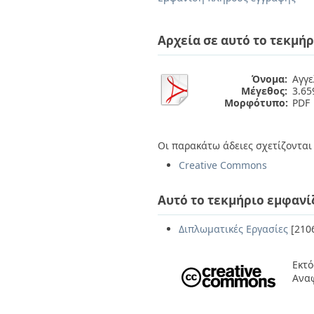
Διπλωματικές Εργασίες
Πολιτικές Πρόσβασης
Ανά Ημερομηνία
Έκδοσης
Αρχεία σε αυτό το τεκμήρ
Συγγραφείς
Τίτλοι
Θέματα
Όνομα:
Αγγε
Μέγεθος:
3.6
Μορφότυπο:
PDF
Οι παρακάτω άδειες σχετίζονται 
Creative Commons
Αυτό το τεκμήριο εμφανί
Διπλωματικές Εργασίες
[210
Εκτό
Ανα