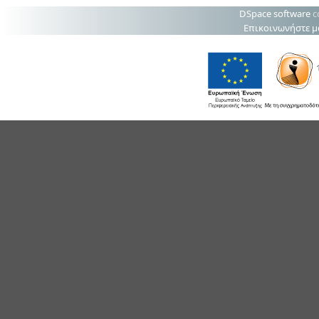
DSpace software
c
Επικοινωνήστε μ