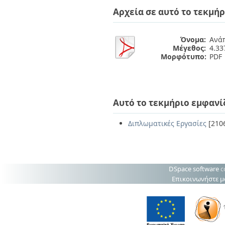
Διπλωματικές Εργασίες
Αρχεία σε αυτό το τεκμήρ
Πολιτικές Πρόσβασης
Ανά Ημερομηνία
Έκδοσης
Συγγραφείς
Όνομα:
Ανάπ
Τίτλοι
Μέγεθος:
4.3
Θέματα
Μορφότυπο:
PDF
Αυτό το τεκμήριο εμφανί
Διπλωματικές Εργασίες
[210
DSpace software
c
Επικοινωνήστε μ