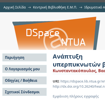
Αρχική Σελίδα
→
Κεντρική Βιβλιοθήκη Ε.Μ.Π.
→
Ιδρυματικό 
Ανάπτυξη ηλεκτροδίων ηλεκτρο
Εργασίες
→
Εμφάνιση Τεκμηρίου
Αποθετήριο DSpace/Manakin
αγώγιμα πολυμερή
Ανάπτυξη η
Περιήγηση
υπερπυκνωτών β
Σε όλο το DSpace
Ο Λογαριασμός μου
Κωνσταντακόπουλος, Βασ
Κοινότητες & Συλλογές
Σύνδεση
Ανά Ημερομηνία
Οδηγίες / Βοήθεια
Εγγραφή
URI:
https://dspace.lib.ntua.gr
Έκδοσης
http://dx.doi.org/10.26240/heal.
Οδηγίες Υποβολής
Συγγραφείς
Σχετικοί Σύνδεσμοι
Οδηγίες Χρήσης ΙΑ
Τίτλοι
Εμφάνιση πλήρους εγγραφής
Συχνές Ερωτήσεις
Θέματα
Οδηγίες Υποβολής -
Αυτή η Συλλογή