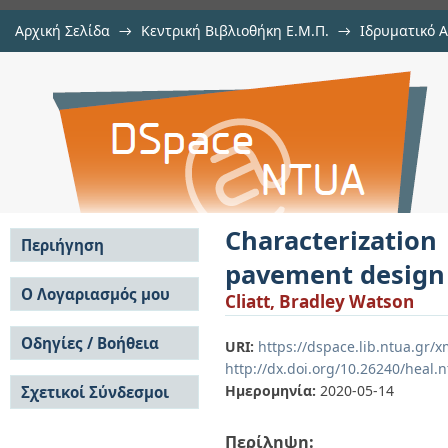
Αρχική Σελίδα
→
Κεντρική Βιβλιοθήκη Ε.Μ.Π.
→
Ιδρυματικό 
Characterization of unbound mater
Διατριβές
→
Εμφάνιση Τεκμηρίου
Αποθετήριο DSpace/Manakin
Characterizatio
Περιήγηση
pavement design
Σε όλο το DSpace
Ο Λογαριασμός μου
Cliatt, Bradley Watson
Κοινότητες & Συλλογές
Σύνδεση
Ανά Ημερομηνία
Οδηγίες / Βοήθεια
Εγγραφή
URI:
https://dspace.lib.ntua.gr
Έκδοσης
http://dx.doi.org/10.26240/heal.
Οδηγίες Υποβολής
Συγγραφείς
Ημερομηνία:
2020-05-14
Σχετικοί Σύνδεσμοι
Οδηγίες Χρήσης ΙΑ
Τίτλοι
Συχνές Ερωτήσεις
Θέματα
Οδηγίες Υποβολής -
Περίληψη:
Αυτή η Συλλογή