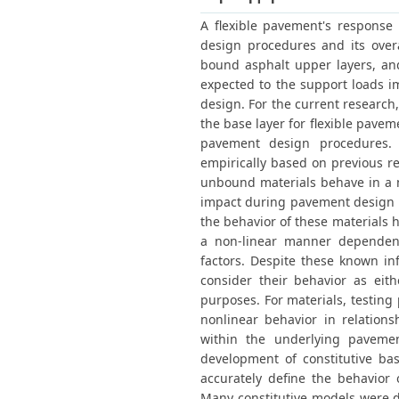
Διπλωματικές Εργασίες
Πολιτικές Πρόσβασης
Ανά Ημερομηνία
A flexible pavement's response t
Έκδοσης
design procedures and its overa
Συγγραφείς
bound asphalt upper layers, an
Τίτλοι
expected to the support loads i
Θέματα
design. For the current research
the base layer for flexible pave
pavement design procedures. 
empirically based on previous re
unbound materials behave in a 
impact during pavement design p
the behavior of these materials
a non-linear manner dependent
factors. Despite these known in
consider their behavior as eith
purposes. For materials, testin
nonlinear behavior in relation
within the underlying pavemen
development of constitutive b
accurately define the behavior
Many constitutive models were de