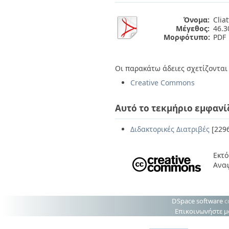
Όνομα:
Cliat
Μέγεθος:
46.
Μορφότυπο:
PDF
Οι παρακάτω άδειες σχετίζονται 
Creative Commons
Αυτό το τεκμήριο εμφανί
Διδακτορικές Διατριβές
[229
Εκτό
Ανα
DSpace software
c
Επικοινωνήστε μ