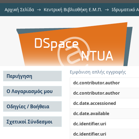
Αρχική Σελίδα
→
Κεντρική Βιβλιοθήκη Ε.Μ.Π.
→
Ιδρυματικό 
Τριδιάστατη εκτύπωση υλικών δι
Εργασίες
→
Εμφάνιση Τεκμηρίου
Αποθετήριο DSpace/Manakin
Εμφάνιση απλής εγγραφής
Περιήγηση
dc.contributor.author
Σε όλο το DSpace
Ο Λογαριασμός μου
dc.contributor.author
Κοινότητες & Συλλογές
Σύνδεση
dc.date.accessioned
Ανά Ημερομηνία
Οδηγίες / Βοήθεια
Εγγραφή
Έκδοσης
dc.date.available
Οδηγίες Υποβολής
Συγγραφείς
Σχετικοί Σύνδεσμοι
Οδηγίες Χρήσης ΙΑ
Τίτλοι
dc.identifier.uri
Συχνές Ερωτήσεις
Θέματα
dc.identifier.uri
Οδηγίες Υποβολής -
Αυτή η Συλλογή