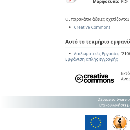
Μορφότυπο:
PDF
Οι παρακάτω άδειες σχετίζονται 
Creative Commons
Αυτό το τεκμήριο εμφανί
Διπλωματικές Εργασίες
[210
Εμφάνιση απλής εγγραφής
Εκτό
Ανα
DSpace software
c
Επικοινωνήστε μ