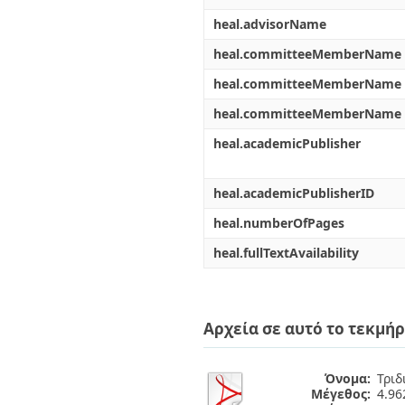
heal.advisorName
heal.committeeMemberName
heal.committeeMemberName
heal.committeeMemberName
heal.academicPublisher
heal.academicPublisherID
heal.numberOfPages
heal.fullTextAvailability
Αρχεία σε αυτό το τεκμήρ
Όνομα:
Τριδ
Μέγεθος:
4.9