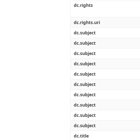
Διπλωματικές Εργασίες
dc.rights
Πολιτικές Πρόσβασης
Ανά Ημερομηνία
Έκδοσης
Συγγραφείς
dc.rights.uri
Τίτλοι
dc.subject
Θέματα
dc.subject
dc.subject
dc.subject
dc.subject
dc.subject
dc.subject
dc.subject
dc.subject
dc.subject
dc.title