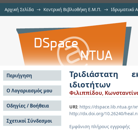
Αρχική Σελίδα
→
Κεντρική Βιβλιοθήκη Ε.Μ.Π.
→
Ιδρυματικό 
Τριδιάστατη εκτύπωση υλικών δι
Εργασίες
→
Εμφάνιση Τεκμηρίου
Αποθετήριο DSpace/Manakin
Τριδιάστατη 
Περιήγηση
ιδιοτήτων
Σε όλο το DSpace
Ο Λογαριασμός μου
Φιλιππίδου, Κωνσταντίν
Κοινότητες & Συλλογές
Σύνδεση
Ανά Ημερομηνία
Οδηγίες / Βοήθεια
Εγγραφή
URI:
https://dspace.lib.ntua.gr
Έκδοσης
http://dx.doi.org/10.26240/heal.
Οδηγίες Υποβολής
Συγγραφείς
Σχετικοί Σύνδεσμοι
Οδηγίες Χρήσης ΙΑ
Τίτλοι
Εμφάνιση πλήρους εγγραφής
Συχνές Ερωτήσεις
Θέματα
Οδηγίες Υποβολής -
Αυτή η Συλλογή