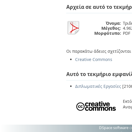
Διπλωματικές Εργασίες
Αρχεία σε αυτό το τεκμήρ
Πολιτικές Πρόσβασης
Ανά Ημερομηνία
Έκδοσης
Συγγραφείς
Όνομα:
Τριδ
Τίτλοι
Μέγεθος:
4.9
Θέματα
Μορφότυπο:
PDF
Οι παρακάτω άδειες σχετίζονται 
Creative Commons
Αυτό το τεκμήριο εμφανί
Διπλωματικές Εργασίες
[210
Εκτό
Ανα
DSpace software
c