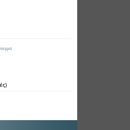
νοιγμα
ές)