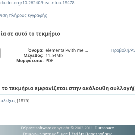
//dx.doi.org/10.26240/heal.ntua.18478
ιση πλήρους εγγραφής
ία σε αυτό το τεκμήριο
Όνομα:
elemental-with me ...
Προβολή/
Ά
Μέγεθος:
11.54Mb
Μορφότυπο:
PDF
 το τεκμήριο εμφανίζεται στην ακόλουθη συλλογή(
ιαλέξεις
[1875]
DSpace software
copyright © 2002-2011
Duraspace
Επικοινωνήστε μαζί μας
|
Στείλτε Παρατηρήσεις