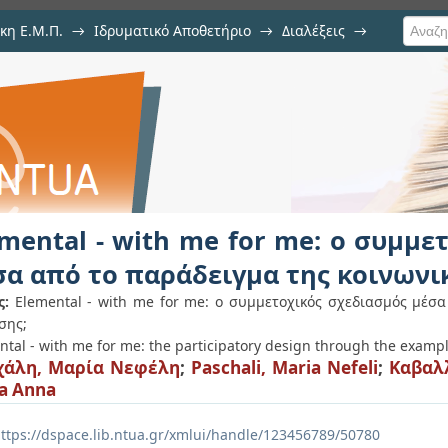
κη Ε.Μ.Π.
→
Ιδρυματικό Αποθετήριο
→
Διαλέξεις
→
me for me: ο συμμετοχικός σχεδ
νωνικής στέγασης
emental - with me for me: ο συμμε
σα από το παράδειγμα της κοινωνι
ς:
Elemental - with me for me: ο συμμετοχικός σχεδιασμός μέσα
σης;
ntal - with me for me: the participatory design through the exampl
χάλη, Μαρία Νεφέλη
;
Paschali, Maria Nefeli
;
Καβαλ
a Anna
ttps://dspace.lib.ntua.gr/xmlui/handle/123456789/50780