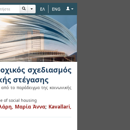
ΕΛ
ENG
ιασμός μέσα από το
τοχικός σχεδιασμός
κής στέγασης
 από το παράδειγμα της κοινωνικής
e of social housing
λάρη, Μαρία Άννα
;
Kavallari,