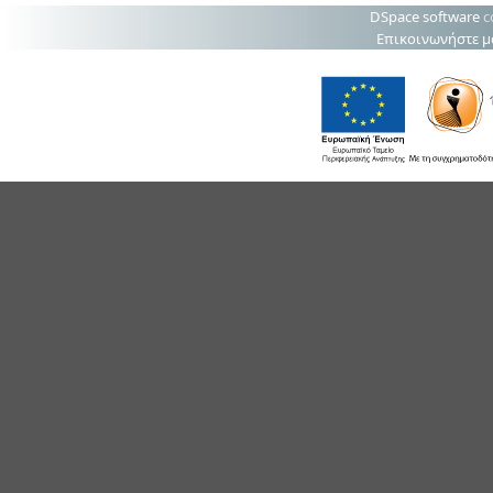
DSpace software
c
Επικοινωνήστε μ