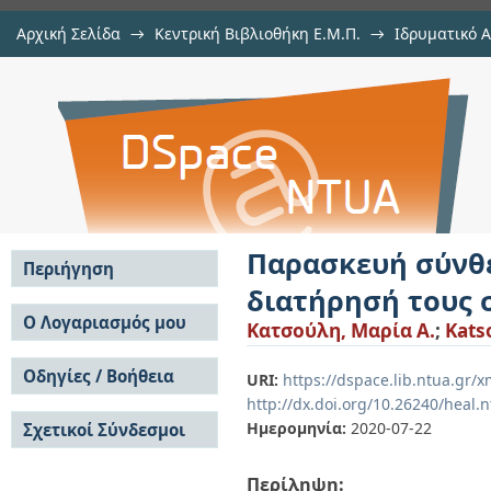
Αρχική Σελίδα
→
Κεντρική Βιβλιοθήκη Ε.Μ.Π.
→
Ιδρυματικό 
Παρασκευή σύνθετων νανογαλακ
Διατριβές
→
Εμφάνιση Τεκμηρίου
Αποθετήριο DSpace/Manakin
σε ψύξη
Παρασκευή σύνθ
Περιήγηση
διατήρησή τους 
Σε όλο το DSpace
Ο Λογαριασμός μου
Κατσούλη, Μαρία Α.
;
Katso
Κοινότητες & Συλλογές
Σύνδεση
Ανά Ημερομηνία
Οδηγίες / Βοήθεια
Εγγραφή
URI:
https://dspace.lib.ntua.gr
Έκδοσης
http://dx.doi.org/10.26240/heal.
Οδηγίες Υποβολής
Συγγραφείς
Ημερομηνία:
2020-07-22
Σχετικοί Σύνδεσμοι
Οδηγίες Χρήσης ΙΑ
Τίτλοι
Συχνές Ερωτήσεις
Θέματα
Οδηγίες Υποβολής -
Περίληψη:
Αυτή η Συλλογή