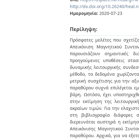
Διπλωματικές Εργασίες
http://dx.doi.org/10.26240/heal.
Πολιτικές Πρόσβασης
Ανά Ημερομηνία
Ημερομηνία:
2020-07-23
Έκδοσης
Συγγραφείς
Τίτλοι
Περίληψη:
Θέματα
Πρόσφατες μελέτες που σχετίζο
Απεικόνιση Μαγνητικού Συντο
παρουσιάζουν σημαντικές δια
προηγούμενες υποθέσεις στασ
δυναμικής λειτουργικής συνδε
μέθοδο, τα δεδομένα χωρίζοντα
μετρική συσχέτισης για την αξ
παραθύρου συχνά επιλέγεται εμ
βάρη. Ωστόσο, έχει υποστηριχθ
στην εκτίμηση της λειτουργι
ακραίων τιμών. Για την ελαχισ
στη βιβλιογραφία διάφορες 
διερευνάται αυστηρά η εκτίμησ
Απεικόνισης Μαγνητικού Συντο
παραθύρου. Αρχικά, για να εξε