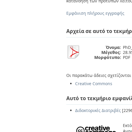
κατανόηση των προτύπων λειτου
Εμφάνιση πλήρους εγγραφής
Αρχεία σε αυτό το τεκμήρ
Όνομα:
PhD_
Μέγεθος:
28.
Μορφότυπο:
PDF
Οι παρακάτω άδειες σχετίζονται 
Creative Commons
Αυτό το τεκμήριο εμφανί
Διδακτορικές Διατριβές
[229
Εκτό
Ανα