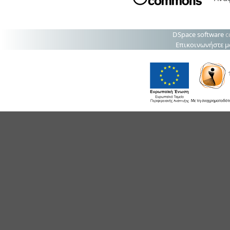
DSpace software
c
Επικοινωνήστε μ