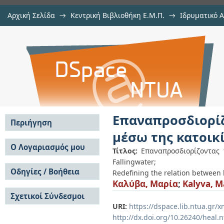
Αρχική Σελίδα
→
Κεντρική Βιβλιοθήκη Ε.Μ.Π.
→
Ιδρυματικό 
Επαναπροσδιορίζοντας τη σχέση α
Εμφάνιση Τεκμηρίου
Αποθετήριο DSpace/Manakin
το παράδειγμα του Fallingwater
Επαναπροσδιορί
Περιήγηση
μέσω της κατοικί
Σε όλο το DSpace
Ο Λογαριασμός μου
Τίτλος:
Επαναπροσδιορίζοντας 
Κοινότητες & Συλλογές
Fallingwater;
Σύνδεση
Ανά Ημερομηνία
Οδηγίες / Βοήθεια
Εγγραφή
Redefining the relation between
Έκδοσης
Καλύβα, Μαρία
;
Kalyva, M
Οδηγίες Υποβολής
Συγγραφείς
Σχετικοί Σύνδεσμοι
Οδηγίες Χρήσης ΙΑ
Τίτλοι
URI:
https://dspace.lib.ntua.gr
Συχνές Ερωτήσεις
Θέματα
Οδηγίες Υποβολής -
http://dx.doi.org/10.26240/heal.
Αυτή η Συλλογή