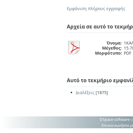
Διπλωματικές Εργασίες
Πολιτικές Πρόσβασης
Ανά Ημερομηνία
Εμφάνιση πλήρους εγγραφής
Έκδοσης
Συγγραφείς
Τίτλοι
Αρχεία σε αυτό το τεκμήρ
Θέματα
Όνομα:
1ΚΑΛ
Μέγεθος:
15.
Μορφότυπο:
PDF
Αυτό το τεκμήριο εμφανί
Διαλέξεις
[1875]
DSpace software
c
Επικοινωνήστε μ