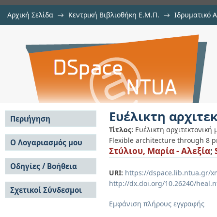
Αρχική Σελίδα
→
Κεντρική Βιβλιοθήκη Ε.Μ.Π.
→
Ιδρυματικό 
Ευέλικτη αρχιτεκτονική μέσα από 
Εμφάνιση Τεκμηρίου
Αποθετήριο DSpace/Manakin
Ευέλικτη αρχιτεκ
Περιήγηση
Τίτλος:
Ευέλικτη αρχιτεκτονική 
Σε όλο το DSpace
Flexible architecture through 8 p
Ο Λογαριασμός μου
Στύλιου, Μαρία - Αλεξία
;
Κοινότητες & Συλλογές
Σύνδεση
Ανά Ημερομηνία
Οδηγίες / Βοήθεια
Εγγραφή
Έκδοσης
URI:
https://dspace.lib.ntua.gr
Οδηγίες Υποβολής
Συγγραφείς
http://dx.doi.org/10.26240/heal.
Σχετικοί Σύνδεσμοι
Οδηγίες Χρήσης ΙΑ
Τίτλοι
Συχνές Ερωτήσεις
Θέματα
Εμφάνιση πλήρους εγγραφής
Οδηγίες Υποβολής -
Αυτή η Συλλογή