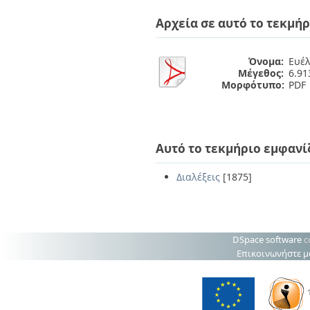
Διπλωματικές Εργασίες
Πολιτικές Πρόσβασης
Ανά Ημερομηνία
Αρχεία σε αυτό το τεκμήρ
Έκδοσης
Συγγραφείς
Τίτλοι
Όνομα:
Ευέλ
Μέγεθος:
6.9
Θέματα
Μορφότυπο:
PDF
Αυτό το τεκμήριο εμφανί
Διαλέξεις
[1875]
DSpace software
c
Επικοινωνήστε μ