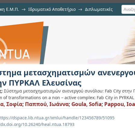
κη Ε.Μ.Π.
→
Ιδρυματικό Αποθετήριο
→
Διπλωματικές
τισμών ανενεργού συνόλου: Fa
στημα μετασχηματισμών ανενεργού
ην ΠΥΡΚΑΛ Ελευσίνας
ς:
Σύστημα μετασχηματισμών ανενεργού συνόλου: Fab City στην 
 of transformations on a non – active complex: Fab City in PYRKAL
α, Σοφία
;
Παππού, Ιωάννα
;
Goula, Sofia
;
Pappou, Io
ttps://dspace.lib.ntua.gr/xmlui/handle/123456789/51095
//dx.doi.org/10.26240/heal.ntua.18793