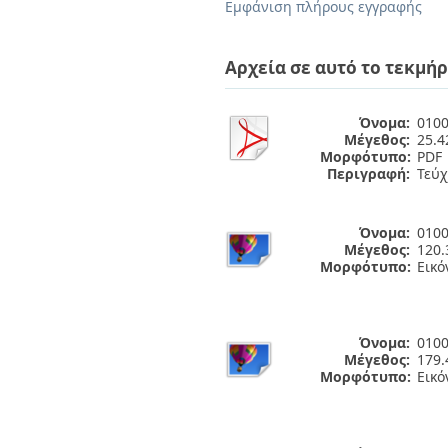
Διπλωματικές Εργασίες
Εμφάνιση πλήρους εγγραφής
Πολιτικές Πρόσβασης
Ανά Ημερομηνία
Έκδοσης
Αρχεία σε αυτό το τεκμήρ
Συγγραφείς
Τίτλοι
Θέματα
Όνομα:
0100
Μέγεθος:
25.
Μορφότυπο:
PDF
Περιγραφή:
Τεύχ
Όνομα:
0100
Μέγεθος:
120.
Μορφότυπο:
Εικό
Όνομα:
0100
Μέγεθος:
179.
Μορφότυπο:
Εικό