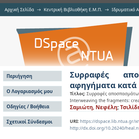
Αρχική Σελίδα
→
Κεντρική Βιβλιοθήκη Ε.Μ.Π.
→
Ιδρυματικό 
Συρραφές αποσπασμάτων: συνθέτο
Εργασίες
→
Εμφάνιση Τεκμηρίου
Αποθετήριο DSpace/Manakin
ποταμού Νέδοντα
Συρραφές απο
Περιήγηση
αφηγήματα κατά 
Σε όλο το DSpace
Ο Λογαριασμός μου
Τίτλος:
Συρραφές αποσπασμάτων
Κοινότητες & Συλλογές
Interweaving the fragments: crea
Σύνδεση
Ανά Ημερομηνία
Οδηγίες / Βοήθεια
Σαμιώτη, Νεφέλη
;
Τσιλίδ
Εγγραφή
Έκδοσης
Οδηγίες Υποβολής
Συγγραφείς
URI:
https://dspace.lib.ntua.gr
Σχετικοί Σύνδεσμοι
Οδηγίες Χρήσης ΙΑ
Τίτλοι
http://dx.doi.org/10.26240/heal.
Συχνές Ερωτήσεις
Θέματα
Οδηγίες Υποβολής -
Αυτή η Συλλογή