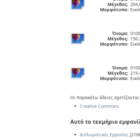
Μέγεθος:
204.
Μορφότυπο:
Εικό
Όνομα:
0100
Μέγεθος:
150.
Μορφότυπο:
Εικό
Όνομα:
0100
Μέγεθος:
219.
Μορφότυπο:
Εικό
Οι παρακάτω άδειες σχετίζονται 
Creative Commons
Αυτό το τεκμήριο εμφανί
Διπλωματικές Εργασίες
[210