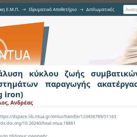
κη Ε.Μ.Π.
→
Ιδρυματικό Αποθετήριο
→
Διπλωματικές
ζωής συμβατικών και καινο
στου χυτοσιδήρου (pig iron)
άλυση κύκλου ζωής συμβατικώ
στημάτων παραγωγής ακατέργα
g iron)
ος, Ανδρέας
ttps://dspace.lib.ntua.gr/xmlui/handle/123456789/51163
//dx.doi.org/10.26240/heal.ntua.18861
ιση πλήρους εγγραφής