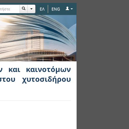
ΕΛ
ENG
τόμων συστημάτων
ν και καινοτόμων
στου χυτοσιδήρου