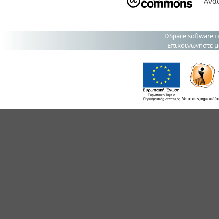
Ανα
DSpace software
c
Επικοινωνήστε μ