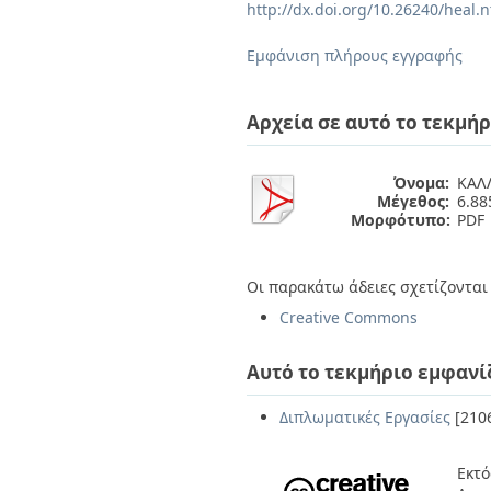
Διπλωματικές Εργασίες
http://dx.doi.org/10.26240/heal.
Πολιτικές Πρόσβασης
Ανά Ημερομηνία
Έκδοσης
Εμφάνιση πλήρους εγγραφής
Συγγραφείς
Τίτλοι
Θέματα
Αρχεία σε αυτό το τεκμήρ
Όνομα:
ΚΑΛΛ
Μέγεθος:
6.8
Μορφότυπο:
PDF
Οι παρακάτω άδειες σχετίζονται 
Creative Commons
Αυτό το τεκμήριο εμφανί
Διπλωματικές Εργασίες
[210
Εκτό