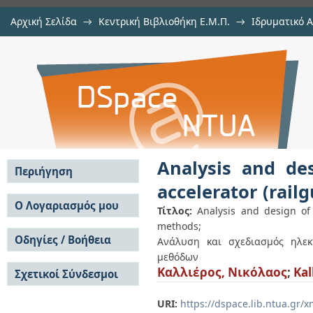
Αρχική Σελίδα
→
Κεντρική Βιβλιοθήκη Ε.Μ.Π.
→
Ιδρυματικό 
Analysis and design of a linear e
Εργασίες
→
Εμφάνιση Τεκμηρίου
Αποθετήριο DSpace/Manakin
using computational methods
Analysis and de
Περιήγηση
accelerator (rai
Σε όλο το DSpace
Ο Λογαριασμός μου
Τίτλος:
Analysis and design of
Κοινότητες & Συλλογές
methods;
Σύνδεση
Ανά Ημερομηνία
Οδηγίες / Βοήθεια
Εγγραφή
Ανάλυση και σχεδιασμός ηλεκ
Έκδοσης
μεθόδων
Οδηγίες Υποβολής
Συγγραφείς
Καλλιέρος, Νικόλαος
;
Kal
Σχετικοί Σύνδεσμοι
Οδηγίες Χρήσης ΙΑ
Τίτλοι
Συχνές Ερωτήσεις
Θέματα
Οδηγίες Υποβολής -
URI:
https://dspace.lib.ntua.gr
Αυτή η Συλλογή