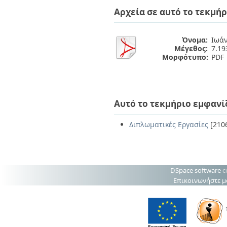
Διπλωματικές Εργασίες
Αρχεία σε αυτό το τεκμήρ
Πολιτικές Πρόσβασης
Ανά Ημερομηνία
Έκδοσης
Συγγραφείς
Όνομα:
Ιωάν
Τίτλοι
Μέγεθος:
7.1
Θέματα
Μορφότυπο:
PDF
Αυτό το τεκμήριο εμφανί
Διπλωματικές Εργασίες
[210
DSpace software
c
Επικοινωνήστε μ