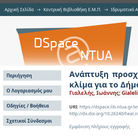
Αρχική Σελίδα
→
Κεντρική Βιβλιοθήκη Ε.Μ.Π.
→
Ιδρυματικό 
Ανάπτυξη προσχεδίου για την αει
Εργασίες
→
Εμφάνιση Τεκμηρίου
Αποθετήριο DSpace/Manakin
Ερέτριας
Ανάπτυξη προσχε
Περιήγηση
κλίμα για το Δήμ
Σε όλο το DSpace
Ο Λογαριασμός μου
Γιαλελής, Ιωάννης
;
Gialel
Κοινότητες & Συλλογές
Σύνδεση
Ανά Ημερομηνία
Οδηγίες / Βοήθεια
Εγγραφή
URI:
https://dspace.lib.ntua.gr
Έκδοσης
http://dx.doi.org/10.26240/heal.
Οδηγίες Υποβολής
Συγγραφείς
Σχετικοί Σύνδεσμοι
Οδηγίες Χρήσης ΙΑ
Τίτλοι
Εμφάνιση πλήρους εγγραφής
Συχνές Ερωτήσεις
Θέματα
Οδηγίες Υποβολής -
Αυτή η Συλλογή