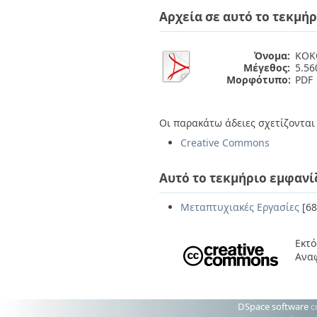
Διπλωματικές Εργασίες
Αρχεία σε αυτό το τεκμήρ
Πολιτικές Πρόσβασης
Ανά Ημερομηνία
Έκδοσης
Συγγραφείς
Όνομα:
ΚΟΚ
Τίτλοι
Μέγεθος:
5.5
Θέματα
Μορφότυπο:
PDF
Οι παρακάτω άδειες σχετίζονται 
Creative Commons
Αυτό το τεκμήριο εμφανί
Μεταπτυχιακές Εργασίες
[68
Εκτό
Ανα
DSpace software
c