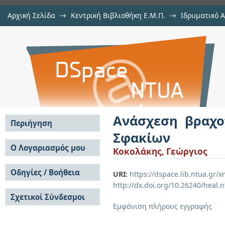
Αρχική Σελίδα
→
Κεντρική Βιβλιοθήκη Ε.Μ.Π.
→
Ιδρυματικό 
Ανάσχεση βραχοπτώσεων στο λόφ
Εργασίες
→
Εμφάνιση Τεκμηρίου
Αποθετήριο DSpace/Manakin
Ανάσχεση βραχ
Περιήγηση
Σφακίων
Σε όλο το DSpace
Ο Λογαριασμός μου
Κοκολάκης, Γεώργιος
Κοινότητες & Συλλογές
Σύνδεση
Ανά Ημερομηνία
Οδηγίες / Βοήθεια
Εγγραφή
URI:
https://dspace.lib.ntua.gr
Έκδοσης
http://dx.doi.org/10.26240/heal.
Οδηγίες Υποβολής
Συγγραφείς
Σχετικοί Σύνδεσμοι
Οδηγίες Χρήσης ΙΑ
Τίτλοι
Εμφάνιση πλήρους εγγραφής
Συχνές Ερωτήσεις
Θέματα
Οδηγίες Υποβολής -
Αυτή η Συλλογή