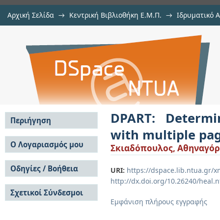
Αρχική Σελίδα
→
Κεντρική Βιβλιοθήκη Ε.Μ.Π.
→
Ιδρυματικό 
DPART: Deterministically indexed
Εργασίες
→
Εμφάνιση Τεκμηρίου
Αποθετήριο DSpace/Manakin
sizes via partitioned address space
DPART: Determin
Περιήγηση
with multiple pag
Σε όλο το DSpace
Ο Λογαριασμός μου
Σκιαδόπουλος, Αθηναγόρ
Κοινότητες & Συλλογές
Σύνδεση
Ανά Ημερομηνία
Οδηγίες / Βοήθεια
Εγγραφή
URI:
https://dspace.lib.ntua.gr
Έκδοσης
http://dx.doi.org/10.26240/heal.
Οδηγίες Υποβολής
Συγγραφείς
Σχετικοί Σύνδεσμοι
Οδηγίες Χρήσης ΙΑ
Τίτλοι
Εμφάνιση πλήρους εγγραφής
Συχνές Ερωτήσεις
Θέματα
Οδηγίες Υποβολής -
Αυτή η Συλλογή