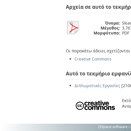
Διπλωματικές Εργασίες
Αρχεία σε αυτό το τεκμήρ
Πολιτικές Πρόσβασης
Ανά Ημερομηνία
Έκδοσης
Συγγραφείς
Όνομα:
Skia
Τίτλοι
Μέγεθος:
3.7
Θέματα
Μορφότυπο:
PDF
Οι παρακάτω άδειες σχετίζονται 
Creative Commons
Αυτό το τεκμήριο εμφανί
Διπλωματικές Εργασίες
[210
Εκτό
Ανα
DSpace software
c