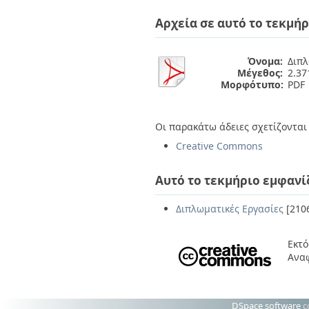
Διπλωματικές Εργασίες
Πολιτικές Πρόσβασης
Ανά Ημερομηνία
Αρχεία σε αυτό το τεκμήρ
Έκδοσης
Συγγραφείς
Τίτλοι
Όνομα:
Διπλ
Μέγεθος:
2.3
Θέματα
Μορφότυπο:
PDF
Οι παρακάτω άδειες σχετίζονται 
Creative Commons
Αυτό το τεκμήριο εμφανί
Διπλωματικές Εργασίες
[210
Εκτό
Ανα
DSpace software
c