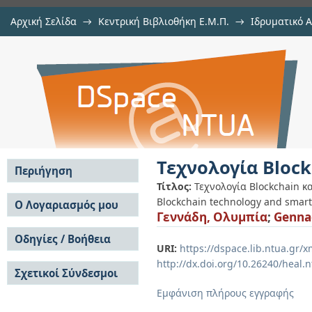
Αρχική Σελίδα
→
Κεντρική Βιβλιοθήκη Ε.Μ.Π.
→
Ιδρυματικό 
Τεχνολογία Blockchain και έξυπνα
Εργασίες
→
Εμφάνιση Τεκμηρίου
Αποθετήριο DSpace/Manakin
Τεχνολογία Bloc
Περιήγηση
Τίτλος:
Τεχνολογία Blockchain κ
Σε όλο το DSpace
Blockchain technology and smart
Ο Λογαριασμός μου
Γεννάδη, Ολυμπία
;
Genna
Κοινότητες & Συλλογές
Σύνδεση
Ανά Ημερομηνία
Οδηγίες / Βοήθεια
Εγγραφή
Έκδοσης
URI:
https://dspace.lib.ntua.gr
Οδηγίες Υποβολής
Συγγραφείς
http://dx.doi.org/10.26240/heal.
Σχετικοί Σύνδεσμοι
Οδηγίες Χρήσης ΙΑ
Τίτλοι
Συχνές Ερωτήσεις
Θέματα
Εμφάνιση πλήρους εγγραφής
Οδηγίες Υποβολής -
Αυτή η Συλλογή